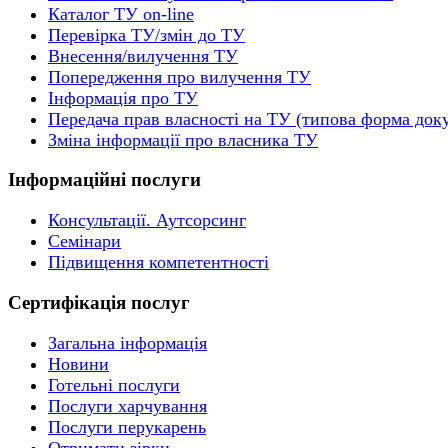
Каталог ТУ on-line
Перевірка ТУ/змін до ТУ
Внесення/вилучення ТУ
Попередження про вилучення ТУ
Інформація про ТУ
Передача прав власності на ТУ (типова форма док
Зміна інформації про власника ТУ
Інформаційні послуги
Консультації. Аутсорсинг
Семінари
Підвищення компетентності
Сертифікація послуг
Загальна інформація
Новини
Готельні послуги
Послуги харчування
Послуги перукарень
Отримати зірки