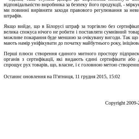
відповідальністю виробника за безпеку його продукції, - мірк
ми повинні вирівняти заходи правового регулювання за нев
штрафів.
Якщо вийде, що в Білорусі штраф за торгівлю без сертифікат
велика спокуса нічого не робити і поставляти сумнівний това
можливе покарання буде меншою за очікувану вигоди. Так що 
мають намір уніфікувати до початку майбутнього року, ініціюв
Перші плюси створення єдиного митного простору підприємс
органів з сертифікації, які видають єдині сертифікати або 
спрощує рух товарів, що, власне, і є головною метою створенн
Останнє оновлення на П'ятниця, 11 грудня 2015, 15:02
Сopyright 2009-