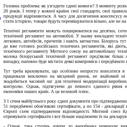
Головна проблема: як узгодити єдині вимоги? З моменту розп
20 років. І тепер у кожної країни свої стандарти, свої прави
продукції відрізняються. А часу для досягнення консенсусу н
)
стати історією, товари будуть переміщуватися вільно, але не на 
Технічні регламенти можуть поширюватися на десятки, сотні
технічний регламент на автомобілі. У ньому викладені техніч
легкових, автобусів, причепів і навіть запчастин. Білорусь т
до вже готових російських технічних регламентів, які діють
технічного регламенту Митного союзу на автомобільну техні
молока білоруський технічний регламент пред'являє більш
випадку, напевно буде містити деякі компроміси і передбачати 
Тут треба враховувати, що особливо непросто вписатися в
працювали виключно на місцевий ринок, не знайомий ні з
знадобиться часовий лаг для технічної модернізації виробни
контролю. Однак, підтягуючи до певного єдиного рівня 
економіки наших країн. А це великий плюс.
З 1 січня майбутнього року єдині документи про підтвердження
51 передбачені обов'язкові сертифікати, а по 154 - декларації
Європі схем підтвердження відповідності. Митний союз й
отримувати сертифікати і все більше націлюючи їх на деклару
- Однак, така ступінь довіри до виробника неминуче вим