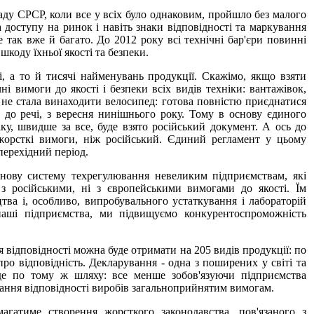
аду СРСР, коли все у всіх було однаковим, пройшло без малого
ла доступу на ринок і навіть знаки відповідності та маркування
е так вже й багато. До 2012 року всі технічні бар'єри повинні
шкоду їхньої якості та безпеки.
, а то й тисячі найменувань продукції. Скажімо, якщо взяти
ні вимоги до якості і безпеки всіх видів техніки: вантажівок,
ут не стала винаходити велосипед: готова повністю приєднатися
, до речі, з вересня нинішнього року. Тому в основу єдиного
ку, швидше за все, буде взято російський документ. А ось до
 жорсткі вимоги, ніж російський. Єдиний регламент у цьому
перехідний період.
 нову систему техрегулювання невеликим підприємствам, які
 російськими, ні з європейськими вимогами до якості. Їм
цтва і, особливо, випробувального устаткування і лабораторій
наші підприємства, ми підвищуємо конкурентоспроможність
 відповідності можна буде отримати на 205 видів продукції: по
 про відповідність. Декларування - одна з поширених у світі та
де по тому ж шляху: все менше зобов'язуючи підприємства
вання відповідності виробів загальноприйнятим вимогам.
агатиме створення жорсткого законодавства, пов'язаного з