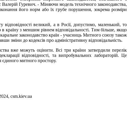
ує Валерій Гуревич. - Міняючи модель технічного законодавства,
иконання його норм або їх грубе порушення, зокрема розміри
у відповідності великий, а в Росії, допустимо, маленький, то
р в країну з меншим рівнем відповідальності. Тим більше, якщо
каральне законодавство країн - учасниць Митного союзу також
авши зміни до кодексів про адміністративну відповідальність.
тва вже можуть оцінити. Всі три країни затвердили перелік
декларації відповідності, та випробувальних лабораторій. Це
я єдиного митного простору.
2024, csm.kiev.ua