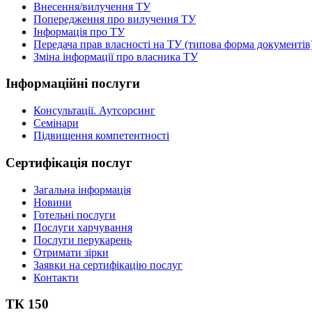
Внесення/вилучення ТУ
Попередження про вилучення ТУ
Інформація про ТУ
Передача прав власності на ТУ (типова форма документів
Зміна інформації про власника ТУ
Інформаційні послуги
Консультації. Аутсорсинг
Семінари
Підвищення компетентності
Сертифікація послуг
Загальна інформація
Новини
Готельні послуги
Послуги харчування
Послуги перукарень
Отримати зірки
Заявки на сертифікацію послуг
Контакти
ТК 150