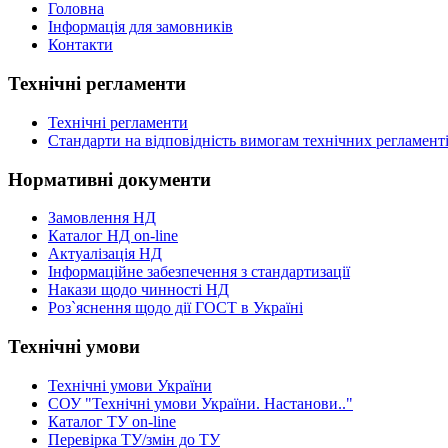
Головна
Інформація для замовників
Контакти
Технічні регламенти
Технічні регламенти
Стандарти на відповідність вимогам технічних регламент
Нормативні документи
Замовлення НД
Каталог НД on-line
Актуалізація НД
Інформаційне забезпечення з стандартизації
Накази щодо чинності НД
Роз`яснення щодо дії ГОСТ в Україні
Технічні умови
Технічні умови України
СОУ "Технічні умови України. Настанови.."
Каталог ТУ on-line
Перевірка ТУ/змін до ТУ