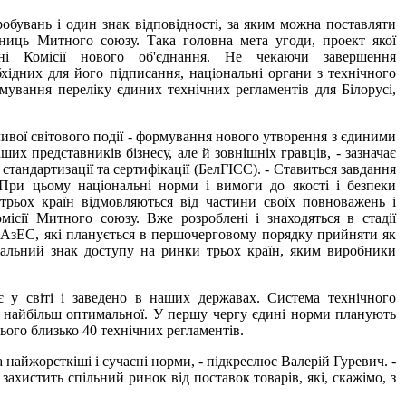
обувань і один знак відповідності, за яким можна поставляти
сниць Митного союзу. Така головна мета угоди, проект якої
ні Комісії нового об'єднання. Не чекаючи завершення
ідних для його підписання, національні органи з технічного
ування переліку єдиних технічних регламентів для Білорусі,
ливої світового події - формування нового утворення з єдиними
ших представників бізнесу, але й зовнішніх гравців, - зазначає
стандартизації та сертифікації (БелГІСС). - Ставиться завдання
 При цьому національні норми і вимоги до якості і безпеки
 трьох країн відмовляються від частини своїх повноважень і
ісії Митного союзу. Вже розроблені і знаходяться в стадії
рАзЕС, які планується в першочерговому порядку прийняти як
агальний знак доступу на ринки трьох країн, яким виробники
 у світі і заведено в наших державах. Система технічного
к найбільш оптимальної. У першу чергу єдині норми планують
ього близько 40 технічних регламентів.
а найжорсткіші і сучасні норми, - підкреслює Валерій Гуревич. -
захистить спільний ринок від поставок товарів, які, скажімо, з