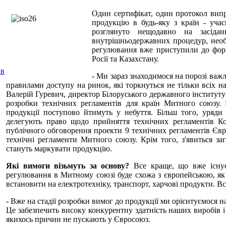
Один сертифікат, один протокол випр
продукцію в будь-яку з країн - уча
розглянуто нещодавно на засідан
внутрішньодержавних процедур, необх
регулювання вже приступили до форм
Росії та Казахстану.
ів
- Ми зараз знаходимося на порозі важ
правилами доступу на ринок, які торкнуться не тільки всіх на
Валерій Гуревич, директор Білоруського державного інституту 
розробки технічних регламентів для країн Митного союзу.
продукції поступово йтимуть у небуття. Більш того, уряди
делегують право щодо прийняття технічних регламентів Ком
публічного обговорення проекти 9 технічних регламентів Єв
технічні регламенти Митного союзу. Крім того, з'явиться з
стануть маркувати продукцію.
Які вимоги візьмуть за основу?
Все краще, що вже існує
регулювання в Митному союзі буде схожа з європейською, я
встановити на електротехніку, транспорт, харчові продукти. Вс
- Вже на стадії розробки вимог до продукції ми орієнтуємося н
Це забезпечить високу конкурентну здатність наших виробів і 
якихось причин не пускають у Євросоюз.