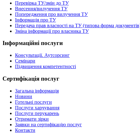
Перевірка ТУ/змін до ТУ
Внесення/вилучення ТУ
Попередження про вилучення ТУ
Інформація про ТУ
Передача прав власності на ТУ (типова форма документів
Зміна інформації про власника ТУ
Інформаційні послуги
Консультації. Аутсорсинг
Семінари
Підвищення компетентності
Сертифікація послуг
Загальна інформація
Новини
Готельні послуги
Послуги харчування
Послуги перукарень
Отримати зірки
Заявки на сертифікацію послуг
Контакти