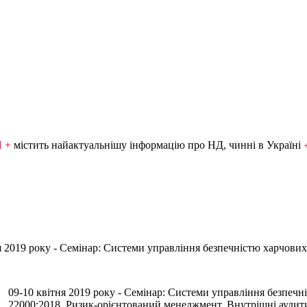
Я +
містить найактуальнішу інформацію про НД, чинні в Україні
я 2019 року - Семінар: Системи управління безпечністю харчових
09-10 квітня 2019 року - Семінар: Системи управління безпечн
22000:2018. Ризик-орієнтований менеджмент. Внутрішні аудит