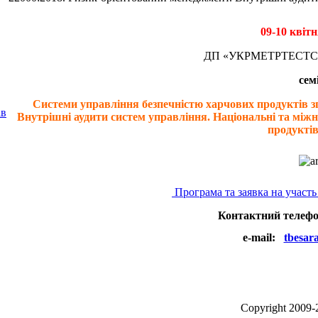
09-10 квіт
ДП «УКРМЕТРТЕСТС
сем
Системи управління безпечністю харчових продуктів зг
ів
Внутрішні аудити систем управління.
Національні та міжн
продукті
Програма та заявка на учас
Контактний телефон
e-mail:
tbesar
Сopyright 2009-