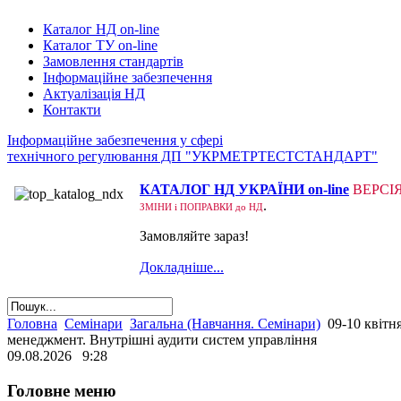
Каталог НД on-line
Каталог ТУ on-line
Замовлення стандартів
Інформаційне забезпечення
Актуалізація НД
Контакти
Інформаційне забезпечення у сфері
технічного регулювання ДП "УКРМЕТРТЕСТСТАНДАРТ"
КАТАЛОГ НД УКРАЇНИ on-line
ВЕРСІ
.
ЗМІНИ і ПОПРАВКИ до НД
Замовляйте зараз!
Докладніше...
Головна
Семінари
Загальна (Навчання. Семінари)
09-10 квітн
менеджмент. Внутрішні аудити систем управління
09.08.2026 9:28
Головне меню