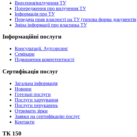
Внесення/вилучення ТУ
Попередження про вилучення ТУ
Інформація про ТУ
Передача прав власності на ТУ (типова форма документів
Зміна інформації про власника ТУ
Інформаційні послуги
Консультації. Аутсорсинг
Семінари
Підвищення компетентності
Сертифікація послуг
Загальна інформація
Новини
Готельні послуги
Послуги харчування
Послуги перукарень
Отримати зірки
Заявки на сертифікацію послуг
Контакти
ТК 150