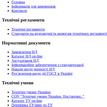
Головна
Інформація для замовників
Контакти
Технічні регламенти
Технічні регламенти
Стандарти на відповідність вимогам технічних регламент
Нормативні документи
Замовлення НД
Каталог НД on-line
Актуалізація НД
Інформаційне забезпечення з стандартизації
Накази щодо чинності НД
Роз`яснення щодо дії ГОСТ в Україні
Технічні умови
Технічні умови України
СОУ "Технічні умови України. Настанови.."
Каталог ТУ on-line
Перевірка ТУ/змін до ТУ