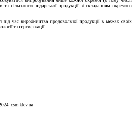
совуватися випробування лише кожної окремої (в тому числі
в та сільськогосподарської продукції зі складанням окремого
л під час виробництва продовольчої продукції в межах своїх
логії та сертифікації.
2024, csm.kiev.ua