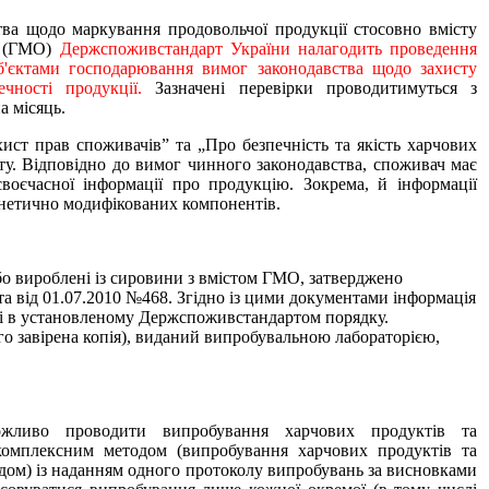
ва щодо маркування продовольчої продукції стосовно вмісту
в (ГМО)
Держспоживстандарт України налагодить проведення
б'єктами господарювання вимог законодавства щодо захисту
ечності продукції.
Зазначені перевірки проводитимуться з
а місяць.
ист прав споживачів” та „Про безпечність та якість харчових
ту. Відповідно до вимог чинного законодавства, споживач має
своєчасної інформації про продукцію. Зокрема, й інформації
генетично модифікованих компонентів.
о вироблені із сировини з вмістом ГМО, затверджено
та від 01.07.2010 №468. Згідно із цими документами інформація
рці в установленому Держспоживстандартом
порядку.
о завірена копія), виданий випробувальною лабораторією,
ожливо проводити випробування харчових продуктів та
 комплексним методом (випробування харчових продуктів та
кладом) із наданням одного протоколу випробувань за висновками