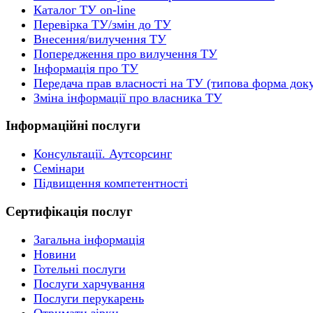
Каталог ТУ on-line
Перевірка ТУ/змін до ТУ
Внесення/вилучення ТУ
Попередження про вилучення ТУ
Інформація про ТУ
Передача прав власності на ТУ (типова форма док
Зміна інформації про власника ТУ
Інформаційні послуги
Консультації. Аутсорсинг
Семінари
Підвищення компетентності
Сертифікація послуг
Загальна інформація
Новини
Готельні послуги
Послуги харчування
Послуги перукарень
Отримати зірки