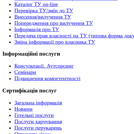
Каталог ТУ on-line
Перевірка ТУ/змін до ТУ
Внесення/вилучення ТУ
Попередження про вилучення ТУ
Інформація про ТУ
Передача прав власності на ТУ (типова форма док
Зміна інформації про власника ТУ
Інформаційні послуги
Консультації. Аутсорсинг
Семінари
Підвищення компетентності
Сертифікація послуг
Загальна інформація
Новини
Готельні послуги
Послуги харчування
Послуги перукарень
Отримати зірки