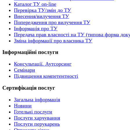
Каталог ТУ on-line
Перевірка ТУ/змін до ТУ
Внесення/вилучення ТУ
Попередження про вилучення ТУ
Інформація про ТУ
Передача прав власності на ТУ (типова форма док
Зміна інформації про власника ТУ
Інформаційні послуги
Консультації. Аутсорсинг
Семінари
Підвищення компетентності
Сертифікація послуг
Загальна інформація
Новини
Готельні послуги
Послуги харчування
Послуги перукарень
Отримати зірки