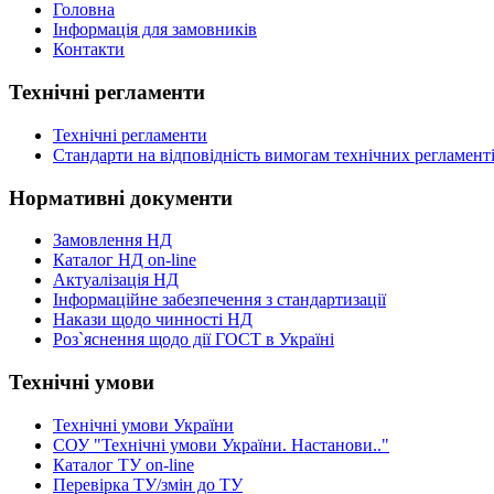
Головна
Інформація для замовників
Контакти
Технічні регламенти
Технічні регламенти
Стандарти на відповідність вимогам технічних регламент
Нормативні документи
Замовлення НД
Каталог НД on-line
Актуалізація НД
Інформаційне забезпечення з стандартизації
Накази щодо чинності НД
Роз`яснення щодо дії ГОСТ в Україні
Технічні умови
Технічні умови України
СОУ "Технічні умови України. Настанови.."
Каталог ТУ on-line
Перевірка ТУ/змін до ТУ