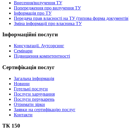
Внесення/вилучення ТУ
Попередження про вилучення ТУ
Інформація про ТУ
Передача прав власності на ТУ (типова форма документів
Зміна інформації про власника ТУ
Інформаційні послуги
Консультації. Аутсорсинг
Семінари
Підвищення компетентності
Сертифікація послуг
Загальна інформація
Новини
Готельні послуги
Послуги харчування
Послуги перукарень
Отримати зірки
Заявки на сертифікацію послуг
Контакти
ТК 150