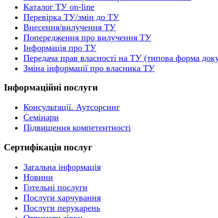
Каталог ТУ on-line
Перевірка ТУ/змін до ТУ
Внесення/вилучення ТУ
Попередження про вилучення ТУ
Інформація про ТУ
Передача прав власності на ТУ (типова форма док
Зміна інформації про власника ТУ
Інформаційні послуги
Консультації. Аутсорсинг
Семінари
Підвищення компетентності
Сертифікація послуг
Загальна інформація
Новини
Готельні послуги
Послуги харчування
Послуги перукарень
Отримати зірки