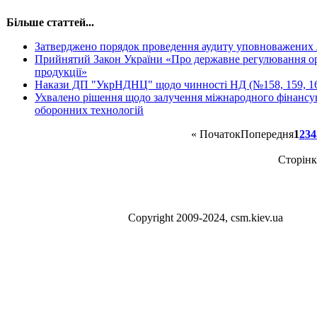
Більше статтей...
Затверджено порядок проведення аудиту уповноважених л
Прийнятий Закон України «Про державне регулювання орг
продукції»
Накази ДП "УкрНДНЦ" щодо чинності НД (№158, 159, 166
Ухвалено рішення щодо залучення міжнародного фінансу
оборонних технологій
«
Початок
Попередня
1
2
3
4
Сторінк
Сopyright 2009-2024, csm.kiev.ua