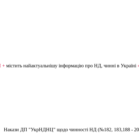
Я +
містить найактуальнішу інформацію про НД, чинні в Україні
Накази ДП "УкрНДНЦ" щодо чинності НД (№182, 183,188 - 20