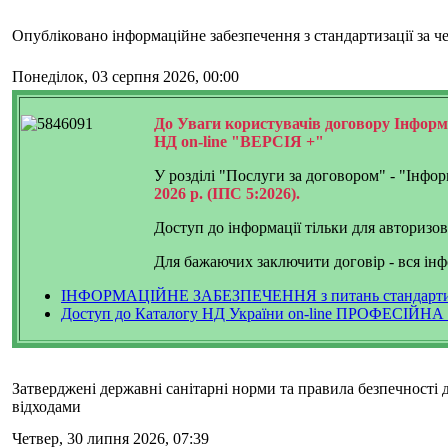
Опубліковано інформаційне забезпечення з стандартизації за ч
Понеділок, 03 серпня 2026, 00:00
До Уваги користувачів договору
Інформа
НД on-line "ВЕРСІЯ +"
У розділі "Послуги за договором" - "Інфо
2026 р. (ІПС 5:2026).
Доступ до інформації тільки для авторизо
Для бажаючих заключити договір - вся інфо
ІНФОРМАЦІЙНЕ ЗАБЕЗПЕЧЕННЯ з питань стандартиз
Доступ до Каталогу НД України on-line ПРОФЕСІЙНА
Затверджені державні санітарні норми та правила безпечності 
відходами
Четвер, 30 липня 2026, 07:39