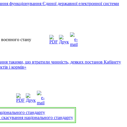
ання функціонування Єдиної державної електронної системи
 воєнного стану
ння такими, що втратили чинність, деяких постанов Кабінету
тів і кормів»
ціонального стандарту
скасування національного стандарту