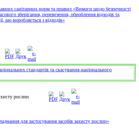
вних санітарних норм та правил «Вимоги щодо безпечності
асового зберігання, перевезення, оброблення відходів та
, що виробляється з відходів»
іональних стандартів та скасування національного
ахисту рослин
аднання для застосування засобів захисту рослин»