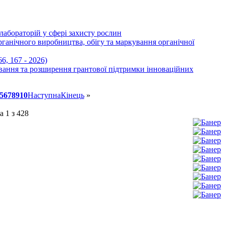
абораторій у сфері захисту рослин
анічного виробництва, обігу та маркування органічної
, 167 - 2026)
вання та розширення грантової підтримки інноваційних
5
6
7
8
9
10
Наступна
Кінець
»
а 1 з 428