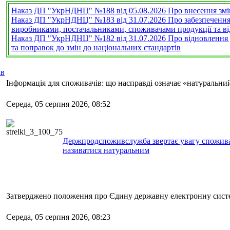
Наказ ДП "УкрНДНЦ" №188 від 05.08.2026 Про внесення зміни
Наказ ДП "УкрНДНЦ" №183 від 31.07.2026 Про забезпечення т
виробниками, постачальниками, споживачами продукції та 
Наказ ДП "УкрНДНЦ" №182 від 31.07.2026 Про відновлення ді
та поправок до змін до національних стандартів
ів
Інформація для споживачів: що насправді означає «натуральн
Середа, 05 серпня 2026, 08:52
Держпродспоживслужба звертає увагу споживач
називатися натуральним
Затверджено положення про Єдину державну електронну систе
Середа, 05 серпня 2026, 08:23