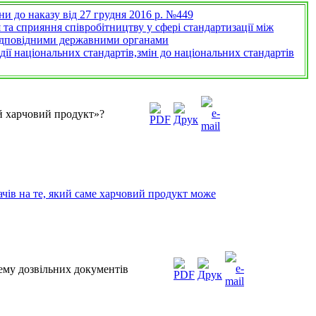
 до наказу від 27 грудня 2016 р. №449
а сприяння співробітництву у сфері стандартизації між
відповідними державними органами
ї національних стандартів,змін до національних стандартів
ий харчовий продукт»?
ів на те, який саме харчовий продукт може
му дозвільних документів