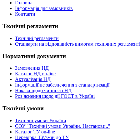
Головна
Інформація для замовників
Контакти
Технічні регламенти
Технічні регламенти
Стандарти на відповідність вимогам технічних регламент
Нормативні документи
Замовлення НД
Каталог НД on-line
Актуалізація НД
Інформаційне забезпечення з стандартизації
Накази щодо чинності НД
Роз`яснення щодо дії ГОСТ в Україні
Технічні умови
Технічні умови України
СОУ "Технічні умови України. Настанови.."
Каталог ТУ on-line
Перевірка ТУ/змін до ТУ