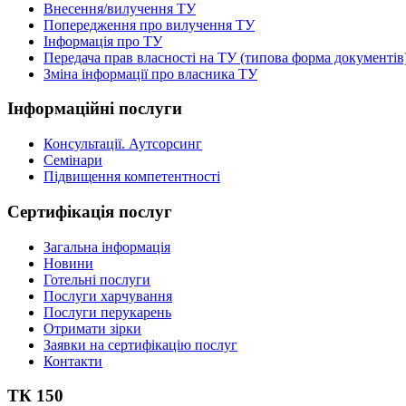
Внесення/вилучення ТУ
Попередження про вилучення ТУ
Інформація про ТУ
Передача прав власності на ТУ (типова форма документів
Зміна інформації про власника ТУ
Інформаційні послуги
Консультації. Аутсорсинг
Семінари
Підвищення компетентності
Сертифікація послуг
Загальна інформація
Новини
Готельні послуги
Послуги харчування
Послуги перукарень
Отримати зірки
Заявки на сертифікацію послуг
Контакти
ТК 150