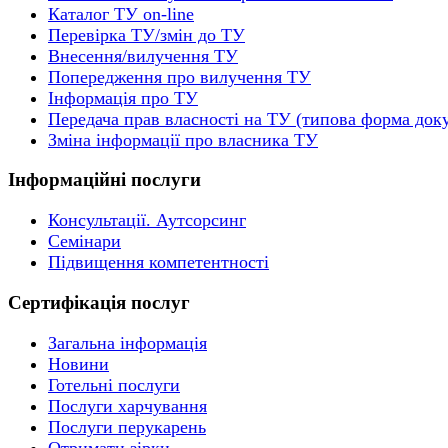
Каталог ТУ on-line
Перевірка ТУ/змін до ТУ
Внесення/вилучення ТУ
Попередження про вилучення ТУ
Інформація про ТУ
Передача прав власності на ТУ (типова форма док
Зміна інформації про власника ТУ
Інформаційні послуги
Консультації. Аутсорсинг
Семінари
Підвищення компетентності
Сертифікація послуг
Загальна інформація
Новини
Готельні послуги
Послуги харчування
Послуги перукарень
Отримати зірки