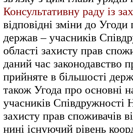
Консультативну раду із за
відповідні зміни до Угоди
держав – учасників Співд
області захисту прав спожи
даний час законодавство п
прийняте в більшості дер
також Угода про основні н
учасників Співдружності 
захисту прав споживачів ві
нині існуючий рівень коор