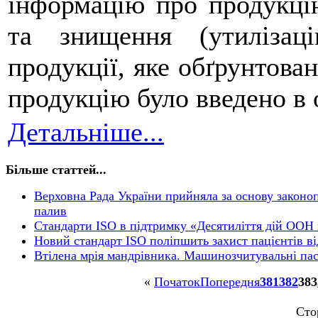
інформацію про продукцію
та знищення (утилізаці
продукції, яке обґрунтова
продукцію було введено в о
Детальніше...
Більше статтей...
Верховна Рада України прийняла за основу законо
палив
Стандарти ISO в підтримку «Десятиліття дій ООН 
Новий стандарт ISO поліпшить захист пацієнтів в
Втілена мрія мандрівника. Машинозчитувальні пасп
«
Початок
Попередня
381
382
383
Сто