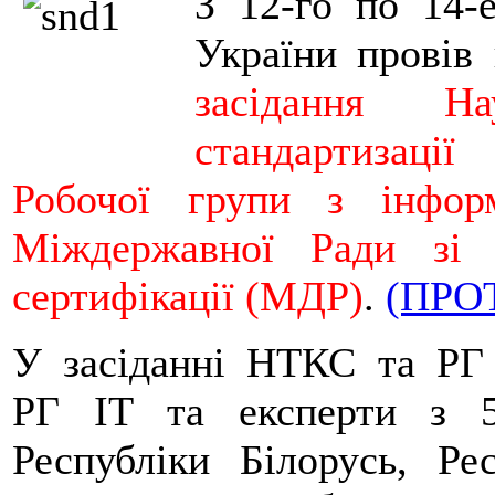
З 12-го по 14-
України прові
засідання На
стандартизаці
Робочої групи з інфор
Міждержавної Ради зі с
сертифікації (МДР)
.
(ПРО
У засіданні НТКС та РГ
РГ ІТ та експерти з 5
Республіки Білорусь, Рес