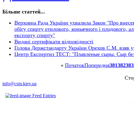
Більше статтей...
Верховна Рада України ухвалила Закон "Про внесе
обігу спирту етилового, коньячного і плодового, 
експорту спирту"
Видані сертифікати відповідності
Голова Держстандарту України Орехов С.М. взяв уч
Центр Експертиз ТЕСТ: "Плавленые сыры. Сыр бе
«
Початок
Попередня
381
382
383
Сто
info@csm.kiev.ua
Feed Entries