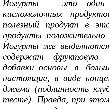
Йогурты – это один 
кисломолочных продукт
полезный продукт в это
продукты положительно 
Йогурты же выделяются 
содержат фруктовую д
добавки–основы в боль
настоящие, в виде конце
джема (подлинность клу
тесте). Правда, при это