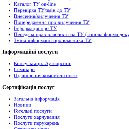
Каталог ТУ on-line
Перевірка ТУ/змін до ТУ
Внесення/вилучення ТУ
Попередження про вилучення ТУ
Інформація про ТУ
Передача прав власності на ТУ (типова форма док
Зміна інформації про власника ТУ
Інформаційні послуги
Консультації. Аутсорсинг
Семінари
Підвищення компетентності
Сертифікація послуг
Загальна інформація
Новини
Готельні послуги
Послуги харчування
Послуги перукарень
Отримати зірки