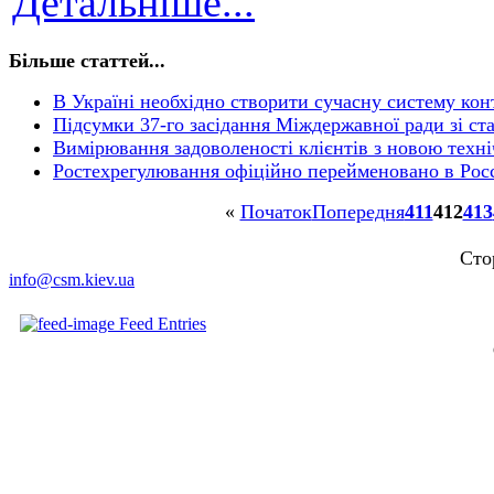
Детальніше...
Більше статтей...
В Україні необхідно створити сучасну систему кон
Підсумки 37-го засідання Міждержавної ради зі ста
Вимірювання задоволеності клієнтів з новою техн
Ростехрегулювання офіційно перейменовано в Рос
«
Початок
Попередня
411
412
413
Сто
info@csm.kiev.ua
Feed Entries