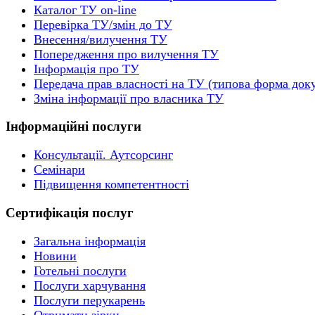
Каталог ТУ on-line
Перевірка ТУ/змін до ТУ
Внесення/вилучення ТУ
Попередження про вилучення ТУ
Інформація про ТУ
Передача прав власності на ТУ (типова форма док
Зміна інформації про власника ТУ
Інформаційні послуги
Консультації. Аутсорсинг
Семінари
Підвищення компетентності
Сертифікація послуг
Загальна інформація
Новини
Готельні послуги
Послуги харчування
Послуги перукарень
Отримати зірки