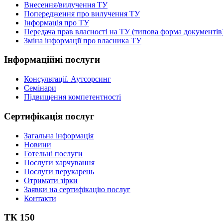
Внесення/вилучення ТУ
Попередження про вилучення ТУ
Інформація про ТУ
Передача прав власності на ТУ (типова форма документів
Зміна інформації про власника ТУ
Інформаційні послуги
Консультації. Аутсорсинг
Семінари
Підвищення компетентності
Сертифікація послуг
Загальна інформація
Новини
Готельні послуги
Послуги харчування
Послуги перукарень
Отримати зірки
Заявки на сертифікацію послуг
Контакти
ТК 150