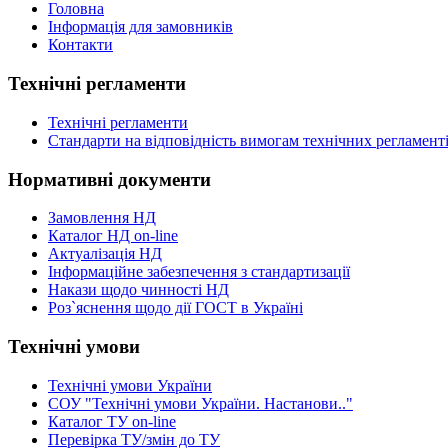
Головна
Інформація для замовників
Контакти
Технічні регламенти
Технічні регламенти
Стандарти на відповідність вимогам технічних регламент
Нормативні документи
Замовлення НД
Каталог НД on-line
Актуалізація НД
Інформаційне забезпечення з стандартизації
Накази щодо чинності НД
Роз`яснення щодо дії ГОСТ в Україні
Технічні умови
Технічні умови України
СОУ "Технічні умови України. Настанови.."
Каталог ТУ on-line
Перевірка ТУ/змін до ТУ