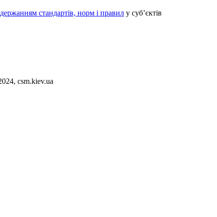
одержанням стандартів, норм і правил
у суб’єктів
2024, csm.kiev.ua