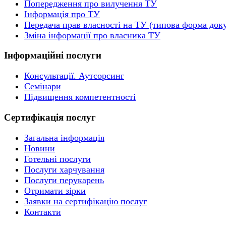
Попередження про вилучення ТУ
Інформація про ТУ
Передача прав власності на ТУ (типова форма док
Зміна інформації про власника ТУ
Інформаційні послуги
Консультації. Аутсорсинг
Семінари
Підвищення компетентності
Сертифікація послуг
Загальна інформація
Новини
Готельні послуги
Послуги харчування
Послуги перукарень
Отримати зірки
Заявки на сертифікацію послуг
Контакти