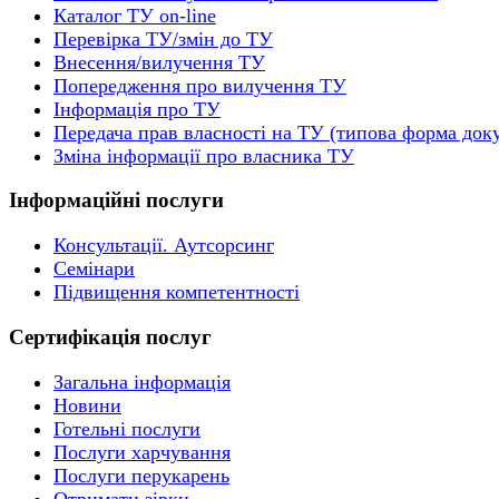
Каталог ТУ on-line
Перевірка ТУ/змін до ТУ
Внесення/вилучення ТУ
Попередження про вилучення ТУ
Інформація про ТУ
Передача прав власності на ТУ (типова форма док
Зміна інформації про власника ТУ
Інформаційні послуги
Консультації. Аутсорсинг
Семінари
Підвищення компетентності
Сертифікація послуг
Загальна інформація
Новини
Готельні послуги
Послуги харчування
Послуги перукарень
Отримати зірки