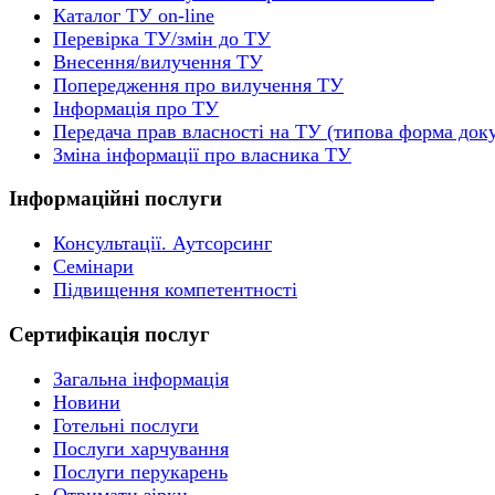
Каталог ТУ on-line
Перевірка ТУ/змін до ТУ
Внесення/вилучення ТУ
Попередження про вилучення ТУ
Інформація про ТУ
Передача прав власності на ТУ (типова форма док
Зміна інформації про власника ТУ
Інформаційні послуги
Консультації. Аутсорсинг
Семінари
Підвищення компетентності
Сертифікація послуг
Загальна інформація
Новини
Готельні послуги
Послуги харчування
Послуги перукарень
Отримати зірки