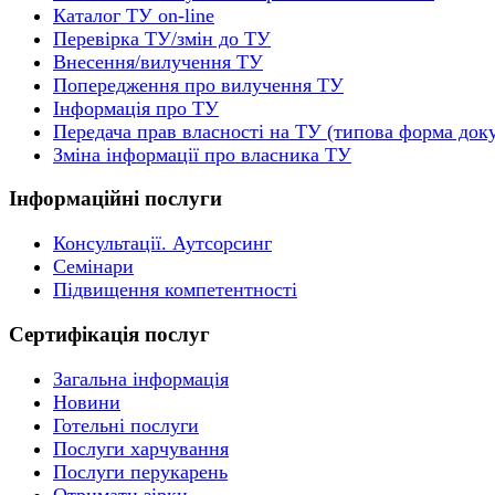
Каталог ТУ on-line
Перевірка ТУ/змін до ТУ
Внесення/вилучення ТУ
Попередження про вилучення ТУ
Інформація про ТУ
Передача прав власності на ТУ (типова форма док
Зміна інформації про власника ТУ
Інформаційні послуги
Консультації. Аутсорсинг
Семінари
Підвищення компетентності
Сертифікація послуг
Загальна інформація
Новини
Готельні послуги
Послуги харчування
Послуги перукарень
Отримати зірки