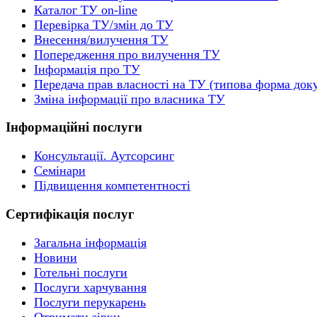
Каталог ТУ on-line
Перевірка ТУ/змін до ТУ
Внесення/вилучення ТУ
Попередження про вилучення ТУ
Інформація про ТУ
Передача прав власності на ТУ (типова форма док
Зміна інформації про власника ТУ
Інформаційні послуги
Консультації. Аутсорсинг
Семінари
Підвищення компетентності
Сертифікація послуг
Загальна інформація
Новини
Готельні послуги
Послуги харчування
Послуги перукарень
Отримати зірки