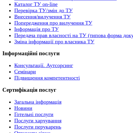
Каталог ТУ on-line
Перевірка ТУ/змін до ТУ
Внесення/вилучення ТУ
Попередження про вилучення ТУ
Інформація про ТУ
Передача прав власності на ТУ (типова форма док
Зміна інформації про власника ТУ
Інформаційні послуги
Консультації. Аутсорсинг
Семінари
Підвищення компетентності
Сертифікація послуг
Загальна інформація
Новини
Готельні послуги
Послуги харчування
Послуги перукарень
Отримати зірки