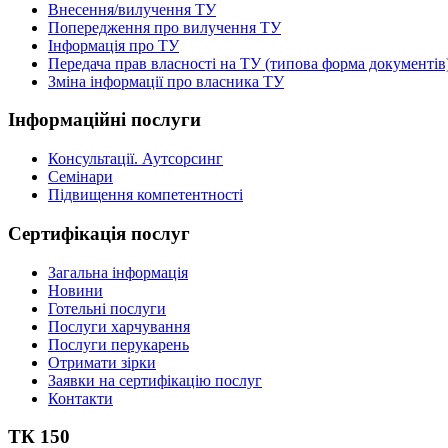
Внесення/вилучення ТУ
Попередження про вилучення ТУ
Інформація про ТУ
Передача прав власності на ТУ (типова форма документів
Зміна інформації про власника ТУ
Інформаційні послуги
Консультації. Аутсорсинг
Семінари
Підвищення компетентності
Сертифікація послуг
Загальна інформація
Новини
Готельні послуги
Послуги харчування
Послуги перукарень
Отримати зірки
Заявки на сертифікацію послуг
Контакти
ТК 150