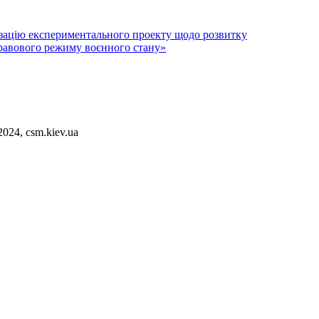
ізацію експериментального проекту щодо розвитку
правового режиму воєнного стану»
2024, csm.kiev.ua