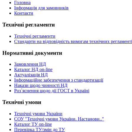
Головна
Інформація для замовників
Контакти
Технічні регламенти
Технічні регламенти
Стандарти на відповідність вимогам технічних регламент
Нормативні документи
Замовлення НД
Каталог НД on-line
Актуалізація НД
Інформаційне забезпечення з стандартизації
Накази щодо чинності НД
Роз`яснення щодо дії ГОСТ в Україні
Технічні умови
Технічні умови України
СОУ "Технічні умови України. Настанови.."
Каталог ТУ on-line
Перевірка ТУ/змін до ТУ