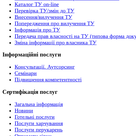
Каталог ТУ on-line
Перевірка ТУ/змін до ТУ
Внесення/вилучення ТУ
Попередження про вилучення ТУ
Інформація про ТУ
Передача прав власності на ТУ (типова форма док
Зміна інформації про власника ТУ
Інформаційні послуги
Консультації. Аутсорсинг
Семінари
Підвищення компетентності
Сертифікація послуг
Загальна інформація
Новини
Готельні послуги
Послуги харчування
Послуги перукарень
Отримати зірки