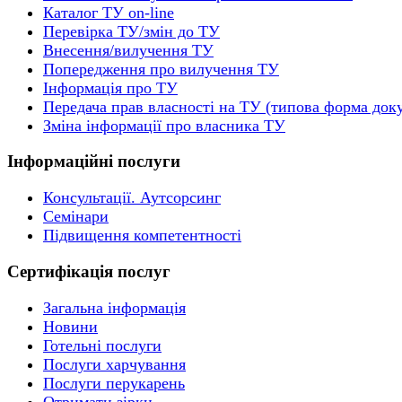
Каталог ТУ on-line
Перевірка ТУ/змін до ТУ
Внесення/вилучення ТУ
Попередження про вилучення ТУ
Інформація про ТУ
Передача прав власності на ТУ (типова форма док
Зміна інформації про власника ТУ
Інформаційні послуги
Консультації. Аутсорсинг
Семінари
Підвищення компетентності
Сертифікація послуг
Загальна інформація
Новини
Готельні послуги
Послуги харчування
Послуги перукарень
Отримати зірки