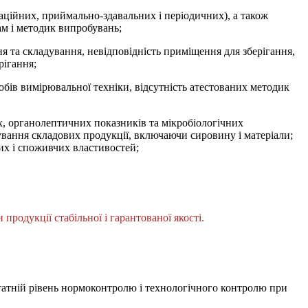
ікаційних, приймально-здавальних і періодичних), а також
ам і методик випробувань;
ня та складування, невідповідність приміщення для зберігання,
рігання;
бів вимірювальної техніки, відсутність атестованих методик
х, органолептичних показників та мікробіологічних
ування складових продукції, включаючи сировину і матеріали;
их і споживчих властивостей;
одукції стабільної і гарантованої якості.
остатній рівень нормоконтролю і технологічного контролю при