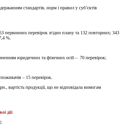
держанням стандартів, норм і правил у суб’єктів
53 первинних перевірок згідно плану та 132 повторних; 343
7,4 %.
ерненням юридичних та фізичних осіб – 70 перевірок;
споживачів – 15 перевірок.
грн., вартість продукції, що не відповідала вимогам
ї дії:
;