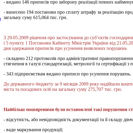
- видано 146 приписів про заборону реалізації певних наймену
- винесено 194 постанови про сплату штрафу за реалізацію про
загальну суму 615,064 тис. грн.
)
З
29.05.2009 рішення про застосування до суб’єктів господар
і 5 пункту 1 Постанови Кабінету Міністрів України від 21.05.2
дня одержання приписів про усунення виявлених порушень
- складено 212 протоколів про адміністративні правопорушенн
стягнення в галузі стандартизації, метрології та сертифікації з 
- 343 підприємствам видано приписи про усунення порушень.
До державного бюджету за 9 місяців 2009 року надійшли кошти
міста та посадових осіб на загальну суму 275,707 тис. грн.
Найбільш поширеними були встановлені такі порушення ста
- відсутність, або невідповідність документації та її складу ді
- вади маркування продукції;