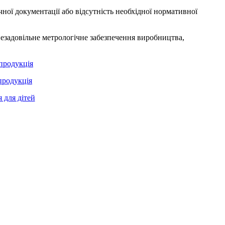
ної документації або відсутність необхідної нормативної
незадовільне метрологічне забезпечення виробництва,
продукція
продукція
 для дітей