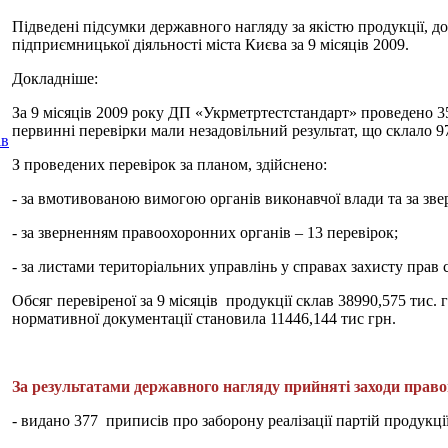
Підведені підсумки державного нагляду за якістю продукції, до
підприємницької діяльності міста Києва за 9 місяців 2009.
Докладніше:
За 9 місяців 2009 року ДП «Укрметртестстандарт» проведено 3
первинні перевірки мали незадовільний результат, що склало 9
ів
З проведених перевірок за планом, здійснено:
- за вмотивованою вимогою органів виконавчої влади та за зв
- за зверненням правоохоронних органів – 13 перевірок;
- за листами територіальних управлінь у справах захисту прав 
Обсяг перевіреної за 9 місяців продукції склав 38990,575 тис. 
нормативної документації становила 11446,144 тис грн.
За результатами державного нагляду прийняті заходи правово
- видано 377 приписів про заборону реалізації партій продукції