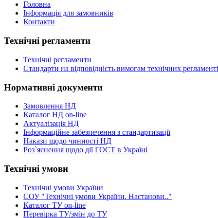
Головна
Інформація для замовників
Контакти
Технічні регламенти
Технічні регламенти
Стандарти на відповідність вимогам технічних регламент
Нормативні документи
Замовлення НД
Каталог НД on-line
Актуалізація НД
Інформаційне забезпечення з стандартизації
Накази щодо чинності НД
Роз`яснення щодо дії ГОСТ в Україні
Технічні умови
Технічні умови України
СОУ "Технічні умови України. Настанови.."
Каталог ТУ on-line
Перевірка ТУ/змін до ТУ