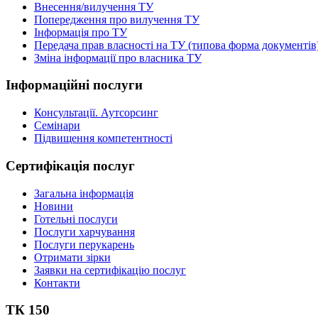
Внесення/вилучення ТУ
Попередження про вилучення ТУ
Інформація про ТУ
Передача прав власності на ТУ (типова форма документів
Зміна інформації про власника ТУ
Інформаційні послуги
Консультації. Аутсорсинг
Семінари
Підвищення компетентності
Сертифікація послуг
Загальна інформація
Новини
Готельні послуги
Послуги харчування
Послуги перукарень
Отримати зірки
Заявки на сертифікацію послуг
Контакти
ТК 150