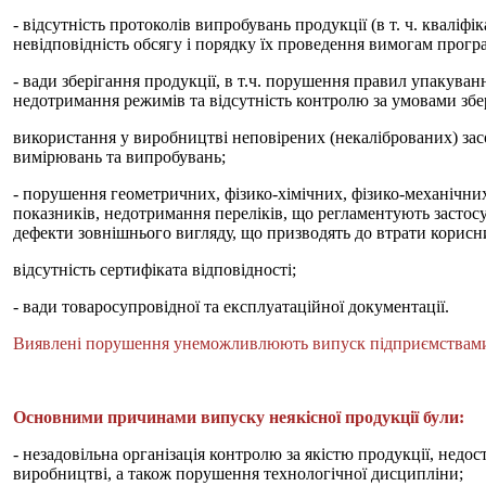
- відсутність протоколів випробувань продукції (в т. ч. кваліф
невідповідність обсягу і порядку їх проведення вимогам прогр
- вади зберігання продукції, в т.ч. порушення правил упакуван
недотримання режимів та відсутність контролю за умовами збе
використання у виробництві неповірених (некаліброваних) засо
вимірювань та випробувань;
- порушення геометричних, фізико-хімічних, фізико-механічни
показників, недотримання переліків, що регламентують застос
дефекти зовнішнього вигляду, що призводять до втрати корисн
відсутність сертифіката відповідності;
- вади товаросупровідної та експлуатаційної документації.
Виявлені порушення унеможливлюють випуск підприємствами пр
Основними причинами випуску неякісної продукції були:
- незадовільна організація контролю за якістю продукції, нед
виробництві, а також порушення технологічної дисципліни;