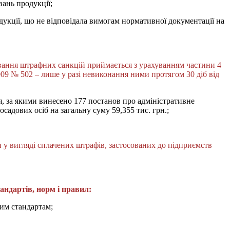
вань продукції;
дукції, що не відповідала вимогам нормативної документації на
ювання штрафних санкцій приймається з урахуванням частини 4
009 № 502 – лише у разі невиконання ними протягом 30 діб від
я, за якими винесено 177 постанов про адміністративне
посадових осіб на загальну суму 59,355 тис. грн.;
 у вигляді сплачених штрафів, застосованих до підприємств
ндартів, норм і правил:
ючим стандартам;