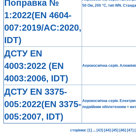
Поправка №
50 Ом, 200 °C, тип WN. Станд
1:2022(EN 4604-
007:2019/AC:2020,
IDT)
ДСТУ EN
4003:2022 (EN
Аерокосмічна серія. Алюмінієв
4003:2006, IDT)
ДСТУ EN 3375-
Аерокосмічна серія. Електри
005:2022(EN 3375-
подвійним обплетенням + мет
005:2007, IDT)
сторінки:
[1]
...
[43]
[44]
[45]
[46]
[47]