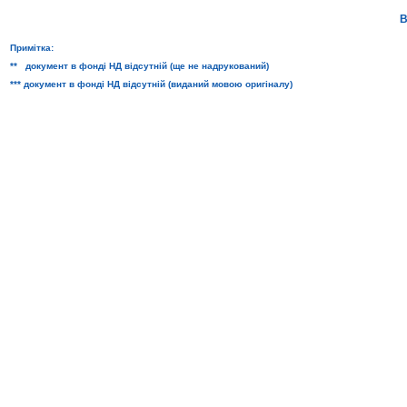
В
Примітка:
** документ в фонді НД відсутній (ще не надрукований)
*** документ в фонді НД відсутній (виданий мовою оригіналу)