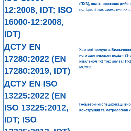
(ПХБ), поліхлорованих дибен
12:2008, IDT; ISO
поліциклічних ароматичних в
16000-12:2008,
IDT)
ДСТУ EN
Харчові продукти. Визначенн
його ацетильовані похідні (3
17280:2022 (EN
ніваленол Т-2 токсину та НТ-
МС/МС
17280:2019, IDT)
ДСТУ EN ISO
13225:2022 (EN
Геометричні специфікації вир
ISO 13225:2012,
Конструкція та метрологічні 
IDT; ISO