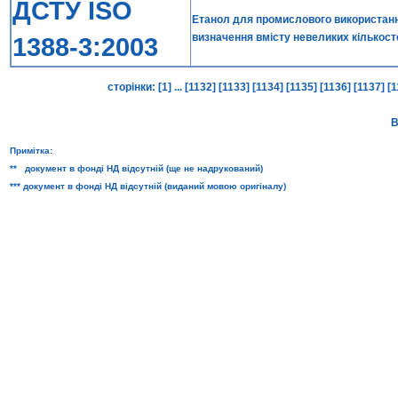
ДСТУ ISO
Етанол для промислового використанн
визначення вмісту невеликих кількосте
1388-3:2003
сторінки:
[1]
...
[1132]
[1133]
[1134]
[1135]
[1136]
[1137]
[
В
Примітка:
** документ в фонді НД відсутній (ще не надрукований)
*** документ в фонді НД відсутній (виданий мовою оригіналу)