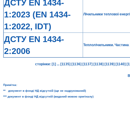
ДСТУ EN 1434-
1:2023 (EN 1434-
Лічильники теплової енергі
1:2022, IDT)
ДСТУ EN 1434-
Теплолічильники. Частина 2
2:2006
сторінки:
[1]
...
[1135]
[1136]
[1137]
[1138]
[1139]
[1140]
[
В
Примітка:
** документ в фонді НД відсутній (ще не надрукований)
*** документ в фонді НД відсутній (виданий мовою оригіналу)