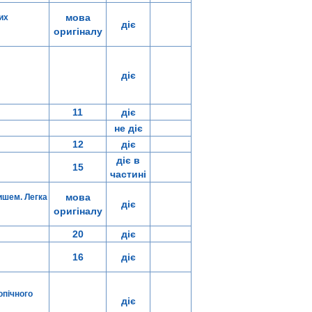
мова
их
діє
оригіналу
діє
11
діє
не діє
12
діє
діє в
15
частині
мова
ишем. Легка
діє
оригіналу
20
діє
16
діє
опічного
діє