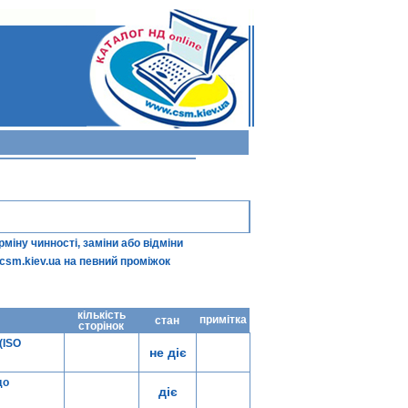
іну чинності, заміни або відміни
csm.kiev.ua
на певний проміжок
кількість
примітка
стан
сторінок
(ISO
не діє
до
діє