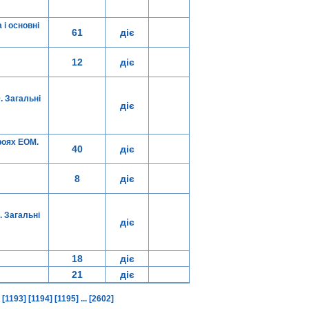
 і основні
61
діє
12
діє
 Загальні
діє
роях ЕОМ.
40
діє
8
діє
 Загальні
діє
18
діє
21
діє
]
[1193]
[1194]
[1195]
...
[2602]