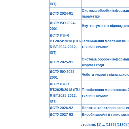
IDT)
Система обробки інформації
ДСТУ 2024-91
параметри
ДСТУ ISO 2024-
Взуття гумове з підкладкою
2001
ДСТУ ITU-R
BT.2024:2018 (ITU-
Телебачення мовленнєве. 
R BT.2024:2012,
технічні вимоги
IDT)
Система обробки інформації
ДСТУ 2025-91
Форма і коди
ДСТУ ISO 2025-
Чоботи гумові з підкладкою
2001
ДСТУ ITU-R
BT.2025:2018 (ITU-
Телебачення мовленнєве. С
R BT.2025:2012,
технічні вимоги
IDT)
ДСТУ 2026-92
Полотна холстопрошивні си
ДСТУ 2027-92
Вироби швейні й трикотажні
сторінки:
[1]
...
[1179]
[1180]