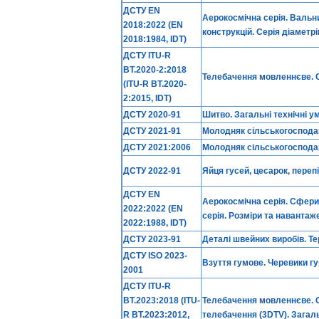
ДСТУ EN
Аерокосмічна серія. Вальн
2018:2022 (EN
конструкцій. Серія діаметрі
2018:1984, IDT)
ДСТУ ITU-R
BT.2020-2:2018
Телебачення мовленнєве. Си
(ITU-R BT.2020-
2:2015, IDT)
ДСТУ 2020-91
Шитво. Загальні технічні у
ДСТУ 2021-91
Молодняк сільськогосподар
ДСТУ 2021:2006
Молодняк сільськогосподар
ДСТУ 2022-91
Яйця гусей, цесарок, перепі
ДСТУ EN
Аерокосмічна серія. Сфери
2022:2022 (EN
серія. Розміри та навантаж
2022:1988, IDT)
ДСТУ 2023-91
Деталі швейних виробів. Те
ДСТУ ISO 2023-
Взуття гумове. Черевики гум
2001
ДСТУ ITU-R
BT.2023:2018 (ITU-
Телебачення мовленнєве. С
R BT.2023:2012,
телебачення (3DTV). Загаль