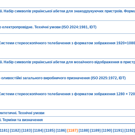
. Набір символів української абетки для знакодрукуючих пристроїв. Форма
 електропровідне. Технічні умови (ISO 2024:1981, IDT)
Системи стереоскопічного телебачення з форматом зображення 1920×1080.
. Набір символів української абетки для мозаїчного відображення в прист
 оливостійкі загального виробничого призначення (ISO 2025:1972, IDT)
истеми стереоскопічного телебачення з форматом зображення 1280 × 720.
нтетичні. Технічні умови
. Терміни та визначення
[1181]
[1182]
[1183]
[1184]
[1185]
[1186]
[1187]
[1188]
[1189]
[1190]
[1191]
[1192