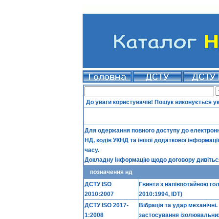
До уваги користувачів! Пошук виконується у
Для одержання повного доступу до електронно
НД, кодів УКНД та іншої додаткової інформаці
часу.
Докладну інформацію щодо договору дивіться
позначення нд
ДСТУ ISO
Гвинти з напівпотайною гол
2010:2007
2010:1994, IDT)
ДСТУ ISO 2017-
Вібрація та удар механічні
1:2008
застосування ізолювальних 