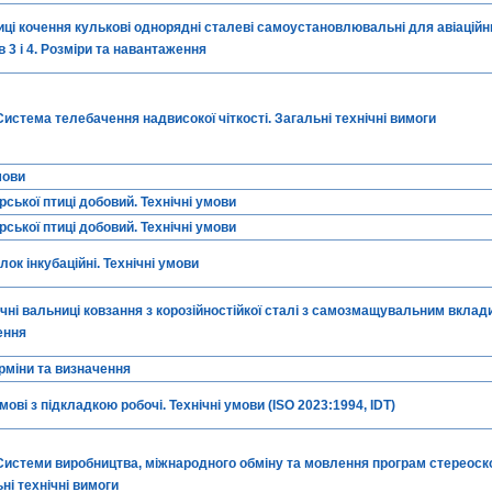
иці кочення кулькові однорядні сталеві самоустановлювальні для авіаційн
в 3 і 4. Розміри та навантаження
стема телебачення надвисокої чіткості. Загальні технічні вимоги
мови
ської птиці добовий. Технічні умови
ської птиці добовий. Технічні умови
лок інкубаційні. Технічні умови
чні вальниці ковзання з корозійностійкої сталі з самозмащувальним вклад
ення
рміни та визначення
ові з підкладкою робочі. Технічні умови (ISO 2023:1994, IDT)
истеми виробництва, міжнародного обміну та мовлення програм стереоск
ні технічні вимоги