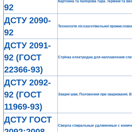
Картонна та паперова тара. Терміни та ви
92
ДСТУ 2090-
Технологія лісозаготівельної промисловос
92
ДСТУ 2091-
92 (ГОСТ
Стрічка електродна для наплавлення спече
22366-93)
ДСТУ 2092-
92 (ГОСТ
Зварні шви. Положення при зварюванні. В
11969-93)
ДСТУ ГОСТ
Сверла спиральные удлиненные с конич
2092:2008