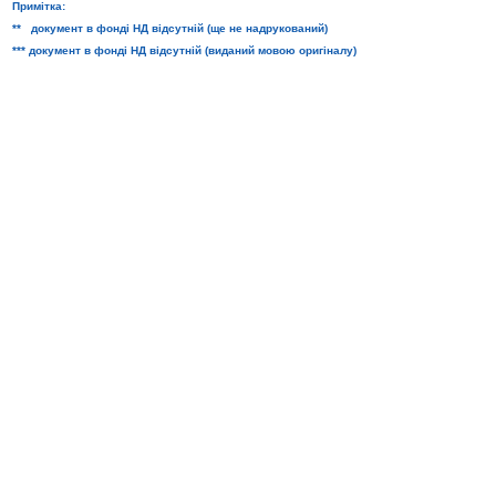
Примітка:
** документ в фонді НД відсутній (ще не надрукований)
*** документ в фонді НД відсутній (виданий мовою оригіналу)