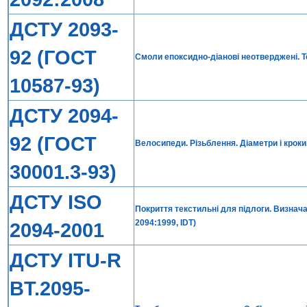
ДСТУ 2093-
92 (ГОСТ
Смоли епоксидно-діанові неотверджені. Т
10587-93)
ДСТУ 2094-
92 (ГОСТ
Велосипеди. Різьблення. Діаметри і кроки
30001.3-93)
ДСТУ ISO
Покриття текстильні для підлоги. Визнач
2094:1999, IDT)
2094-2001
ДСТУ ITU-R
BT.2095-