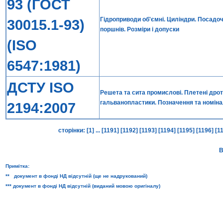
93 (ГОСТ
Гідроприводи об'ємні. Циліндри. Посадоч
30015.1-93)
поршнів. Розміри і допуски
(ISO
6547:1981)
ДСТУ ISO
Решета та сита промислові. Плетені дрот
гальванопластики. Позначення та номіналь
2194:2007
сторінки:
[1]
...
[1191]
[1192]
[1193]
[1194]
[1195]
[1196]
[1
В
Примітка:
** документ в фонді НД відсутній (ще не надрукований)
*** документ в фонді НД відсутній (виданий мовою оригіналу)