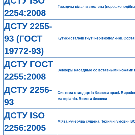
ДСТУ ISO
Гвоздика ціла чи змелена (порошкоподібна).
2254:2008
ДСТУ 2255-
93 (ГОСТ
Кутики сталеві гнуті нерівнополичні. Сорт
19772-93)
ДСТУ ГОСТ
Зенкеры насадные со вставными ножами и
2255:2008
ДСТУ 2256-
Система стандартів безпеки праці. Вироб
матеріалів. Вимоги безпеки
93
ДСТУ ISO
М’ята кучерява сушена. Технічні умови (ISO
2256:2005