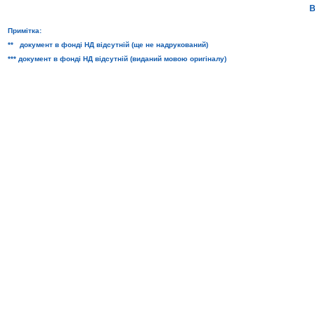
В
Примітка:
** документ в фонді НД відсутній (ще не надрукований)
*** документ в фонді НД відсутній (виданий мовою оригіналу)