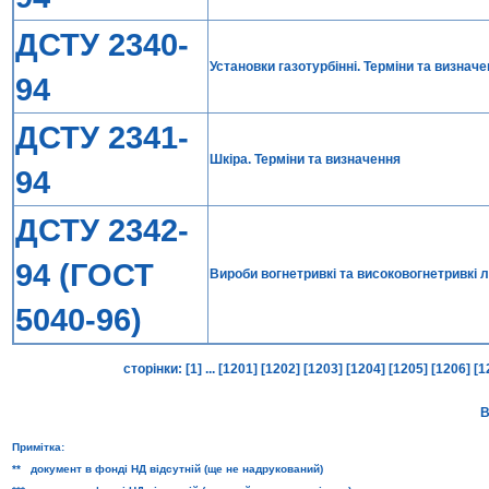
ДСТУ 2340-
Установки газотурбінні. Терміни та визнач
94
ДСТУ 2341-
Шкіра. Терміни та визначення
94
ДСТУ 2342-
94 (ГОСТ
Вироби вогнетривкі та високовогнетривкі ле
5040-96)
сторінки:
[1]
...
[1201]
[1202]
[1203]
[1204]
[1205]
[1206]
[1
В
Примітка:
** документ в фонді НД відсутній (ще не надрукований)