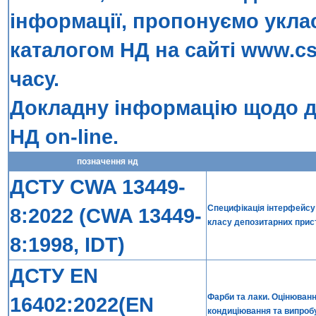
інформації, пропонуємо укла
каталогом НД на сайті
www.cs
часу.
Докладну інформацію щодо до
НД on-line
.
позначення нд
ДСТУ CWA 13449-
Специфікація інтерфейсу 
8:2022 (CWA 13449-
класу депозитарних прист
8:1998, IDT)
ДСТУ EN
Фарби та лаки. Оцінювання
16402:2022(EN
кондиціювання та випроб