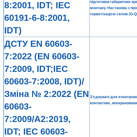
підготовки габаритних кр
8:2001, IDT; IEC
монтажу. Настанова з про
герметізацією склом (G-Q
60191-6-8:2001,
IDT)
ДСТУ EN 60603-
7:2022 (EN 60603-
7:2009, IDT;IEC
60603-7:2008, IDT)/
Зміна № 2:2022 (EN
З’єднувачі для електронн
контактних, неекрановани
60603-
7:2009/A2:2019,
IDT; IEC 60603-