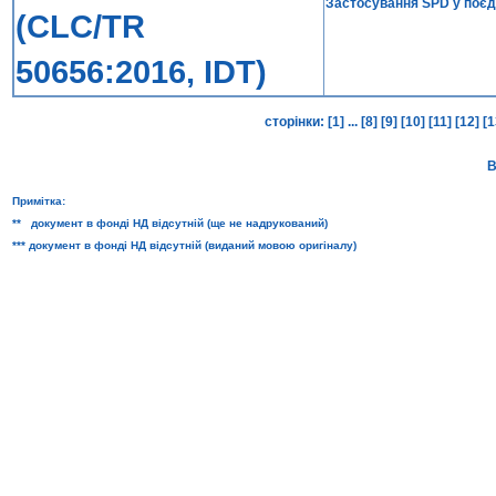
Застосування SPD у поєдн
(CLC/TR
50656:2016, IDT)
сторінки:
[1]
...
[8]
[9]
[10]
[11]
[12]
[1
В
Примітка:
** документ в фонді НД відсутній (ще не надрукований)
*** документ в фонді НД відсутній (виданий мовою оригіналу)