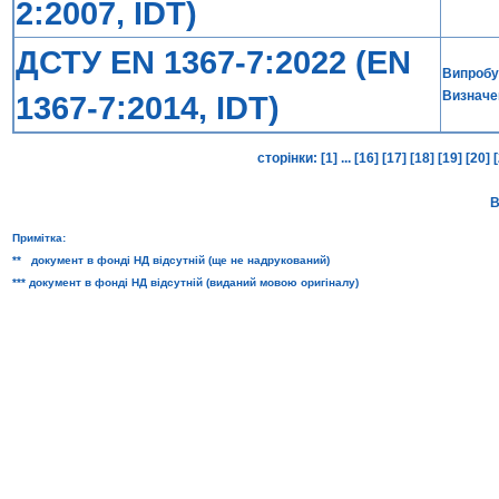
2:2007, IDT)
ДСТУ EN 1367-7:2022 (EN
Випробув
Визначен
1367-7:2014, IDT)
сторінки:
[1]
...
[16]
[17]
[18]
[19]
[20]
В
Примітка:
** документ в фонді НД відсутній (ще не надрукований)
*** документ в фонді НД відсутній (виданий мовою оригіналу)