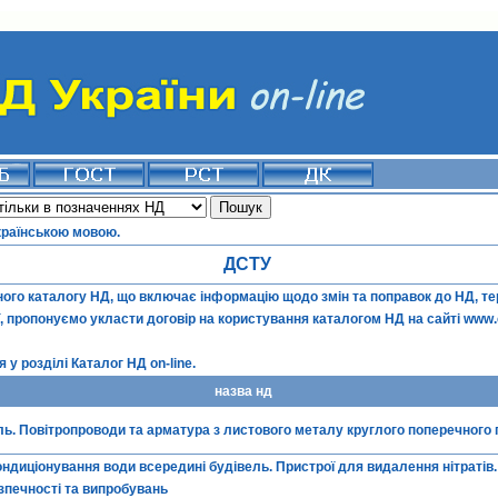
країнською мовою.
ДСТУ
го каталогу НД, що включає інформацію щодо змін та поправок до НД, терм
ї, пропонуємо укласти договір на користування каталогом НД на сайті
www.
 у розділі
Каталог НД on-line
.
назва нд
ь. Повітропроводи та арматура з листового металу круглого поперечного п
ндиціонування води всередині будівель. Пристрої для видалення нітратів
зпечності та випробувань