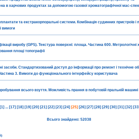
на в харчових продуктах за допомогою газової хроматографічної мас-спек
плантати та екстракорпоральні системи. Комбінація судинних пристроїв і п
і вимоги
ікації виробу (GPS). Текстура поверхні: площа. Частина 600. Метрологічні
ювання площі топографії
і засоби. Стандартизований доступ до інформації про ремонт і технічне 
 Частина 3. Вимоги до функціонального інтерфейсу користувача
пробування всього взуття. Можливість прання в побутовій пральній машині
[1]
...
[17]
[18]
[19]
[20]
[21]
[22]
[23]
[24]
[25]
[26]
[27]
[28]
[29]
[30]
[31]
[32]
[33
Всього знайдено: 52038
й)