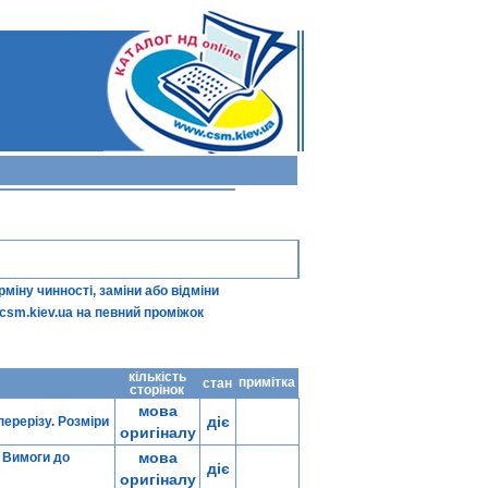
іну чинності, заміни або відміни
csm.kiev.ua
на певний проміжок
кількість
примітка
стан
сторінок
мова
діє
ерерізу. Розміри
оригіналу
мова
. Вимоги до
діє
оригіналу