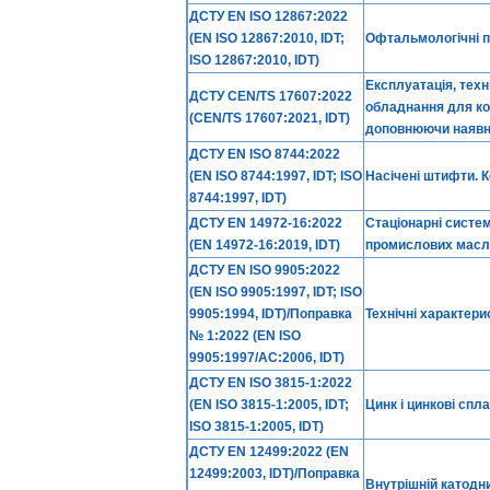
ДСТУ EN ISO 12867:2022
(EN ISO 12867:2010, IDT;
Офтальмологічні п
ISO 12867:2010, IDT)
Експлуатація, техн
ДСТУ CEN/TS 17607:2022
обладнання для ко
(CEN/TS 17607:2021, IDT)
доповнюючи наявн
ДСТУ EN ISO 8744:2022
(EN ISO 8744:1997, IDT; ISO
Насічені штифти. 
8744:1997, IDT)
ДСТУ EN 14972-16:2022
Стаціонарні систе
(EN 14972-16:2019, IDT)
промислових масля
ДСТУ EN ISO 9905:2022
(EN ISO 9905:1997, IDT; ISO
9905:1994, IDT)/Поправка
Технічні характери
№ 1:2022 (EN ISO
9905:1997/AC:2006, IDT)
ДСТУ EN ISO 3815-1:2022
(EN ISO 3815-1:2005, IDT;
Цинк і цинкові спл
ISO 3815-1:2005, IDT)
ДСТУ EN 12499:2022 (EN
12499:2003, IDT)/Поправка
Внутрішній катодн