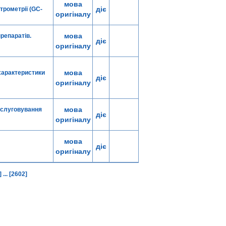
мова
діє
трометрії (GC-
оригіналу
мова
репаратів.
діє
оригіналу
мова
 характеристики
діє
оригіналу
мова
обслуговування
діє
оригіналу
мова
діє
оригіналу
]
...
[2602]