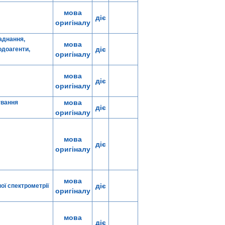
мова
діє
оригіналу
аднання,
мова
діє
одоагенти,
оригіналу
мова
діє
оригіналу
мова
ування
діє
оригіналу
мова
діє
оригіналу
мова
діє
ої спектрометрії
оригіналу
мова
діє