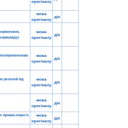
оригіналу
мова
діє
оригіналу
мова
хлорволокон,
діє
оригіналу
формаміду)
мова
 поліпропіленова
діє
оригіналу
мова
х резолей під
діє
оригіналу
мова
діє
оригіналу
мова
ях промисловості.
діє
оригіналу