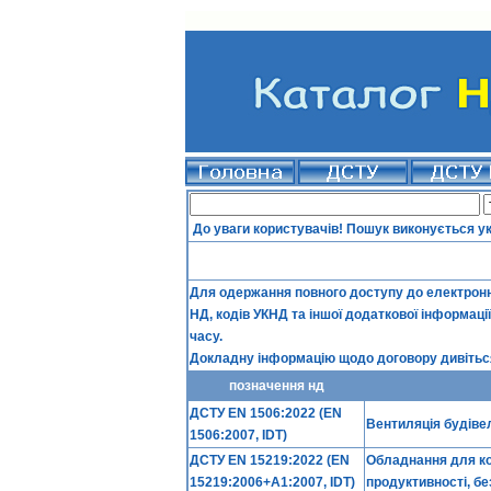
До уваги користувачів! Пошук виконується у
Для одержання повного доступу до електронно
НД, кодів УКНД та іншої додаткової інформаці
часу.
Докладну інформацію щодо договору дивіться
позначення нд
ДСТУ EN 1506:2022 (EN
Вентиляція будівел
1506:2007, IDT)
ДСТУ EN 15219:2022 (EN
Обладнання для ко
15219:2006+A1:2007, IDT)
продуктивності, бе