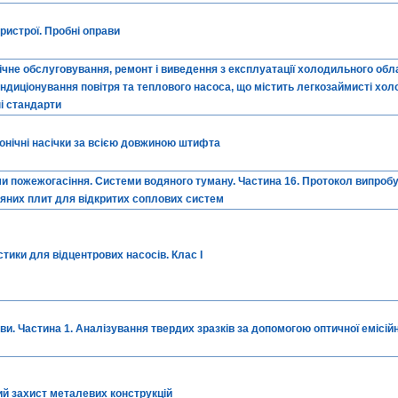
ристрої. Пробні оправи
ічне обслуговування, ремонт і виведення з експлуатації холодильного обл
ндиціонування повітря та теплового насоса, що містить легкозаймисті хол
і стандарти
Конічні насічки за всією довжиною штифта
ми пожежогасіння. Системи водяного туману. Частина 16. Протокол випроб
них плит для відкритих соплових систем
стики для відцентрових насосів. Клас I
ави. Частина 1. Аналізування твердих зразків за допомогою оптичної емісійн
ий захист металевих конструкцій