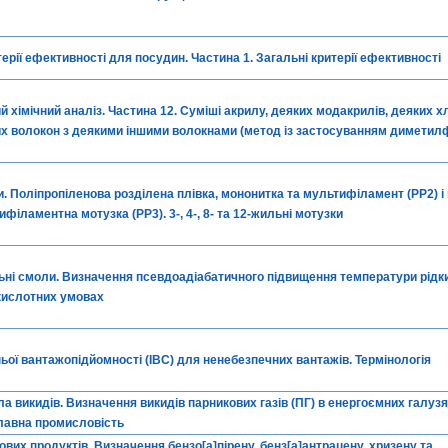
терії ефективності для посудин. Частина 1. Загальні критерії ефективності
ий хімічний аналіз. Частина 12. Суміші акрилу, деяких модакрилів, деяких 
х волокон з деякими іншими волокнами (метод із застосуванням диметил
. Поліпропіленова розділена плівка, мононитка та мультифіламент (PP2) і
філаментна мотузка (PP3). 3-, 4-, 8- та 12-жильні мотузки
ні смоли. Визначення псевдоадіабатичного підвищення температури рідки
 кислотних умовах
ьої вантажопідйомності (IBC) для ненебезпечних вантажів. Термінологія
а викидів. Визначення викидів парникових газів (ПГ) в енергоємних галуз
лавна промисловість
вих продуктів. Визначення бензо[a]пірену, бенз[a]антрацену, хризену та