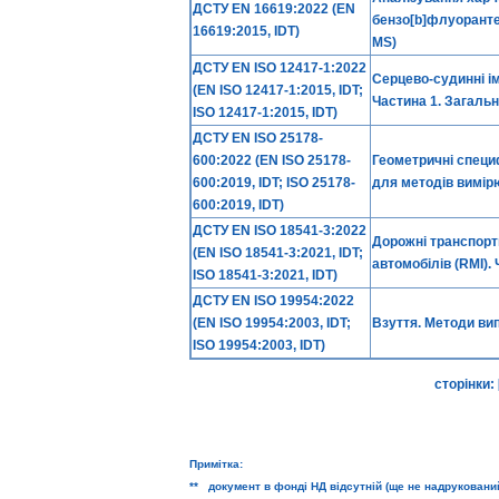
ДСТУ EN 16619:2022 (EN
бензо[b]флуоранте
16619:2015, IDT)
MS)
ДСТУ EN ISO 12417-1:2022
Серцево-судинні ім
(EN ISO 12417-1:2015, IDT;
Частина 1. Загальн
ISO 12417-1:2015, IDT)
ДСТУ EN ISO 25178-
600:2022 (EN ISO 25178-
Геометричні специф
600:2019, IDT; ISO 25178-
для методів вимір
600:2019, IDT)
ДСТУ EN ISO 18541-3:2022
Дорожні транспортн
(EN ISO 18541-3:2021, IDT;
автомобілів (RMI).
ISO 18541-3:2021, IDT)
ДСТУ EN ISO 19954:2022
(EN ISO 19954:2003, IDT;
Взуття. Методи ви
ISO 19954:2003, IDT)
сторінки:
Примітка:
** документ в фонді НД відсутній (ще не надруковани