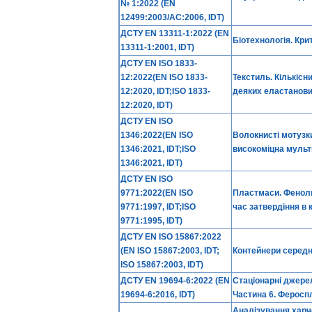
№ 1:2022 (EN
12499:2003/AC:2006, IDT)
ДСТУ EN 13311-1:2022 (EN
Біотехнологія. Кри
13311-1:2001, IDT)
ДСТУ EN ISO 1833-
12:2022(EN ISO 1833-
Текстиль. Кількісн
12:2020, IDT;ISO 1833-
деяких еластанови
12:2020, IDT)
ДСТУ EN ISO
1346:2022(EN ISO
Волокнисті мотузки
1346:2021, IDT;ISO
високоміцна мульти
1346:2021, IDT)
ДСТУ EN ISO
9771:2022(EN ISO
Пластмаси. Феноль
9771:1997, IDT;ISO
час затвердіння в
9771:1995, IDT)
ДСТУ EN ISO 15867:2022
(EN ISO 15867:2003, IDT;
Контейнери середн
ISO 15867:2003, IDT)
ДСТУ EN 19694-6:2022 (EN
Стаціонарні джерел
19694-6:2016, IDT)
Частина 6. Феросп
Аналізування харчо