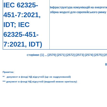
IEC 62325-
Інфраструктура комунікацій на енергет
збірна моделі для європейського ринку
451-7:2021,
IDT; IEC
62325-451-
7:2021, IDT)
сторінки:
[1]
...
[2570]
[2571]
[2572]
[2573]
[2574]
[2575]
[2
В
Примітка:
** документ в фонді НД відсутній (ще не надрукований)
*** документ в фонді НД відсутній (виданий мовою оригіналу)