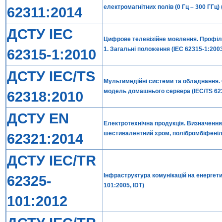
електромагнітних полів (0 Гц – 300 ГГц) 
62311:2014
ДСТУ IEC
Цифрове телевізійне мовлення. Профілі
1. Загальні положення (IEC 62315-1:2003
62315-1:2010
ДСТУ IEC/TS
Мультимедійні системи та обладнання.
модель домашнього сервера (IEC/TS 623
62318:2010
ДСТУ EN
Електротехнічна продукція. Визначення 
шестивалентний хром, полібромбіфеніли
62321:2014
ДСТУ IEC/TR
Інфраструктура комунікацій на енергети
62325-
101:2005, IDT)
101:2012