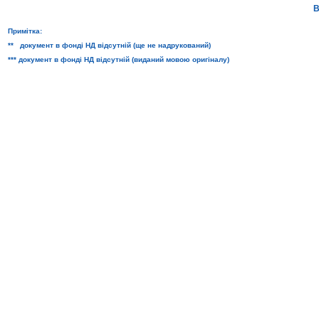
В
Примітка:
** документ в фонді НД відсутній (ще не надрукований)
*** документ в фонді НД відсутній (виданий мовою оригіналу)