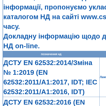
інформації, пропонуємо укла
каталогом НД на сайті
www.cs
часу.
Докладну інформацію щодо до
НД on-line
.
позначення нд
ДСТУ EN 62532:2014/Зміна
№ 1:2019 (EN
Ламп
62532:2011/A1:2017, IDT; IEC
62532:2011/A1:2016, IDT)
ДСТУ EN 62532:2016 (EN