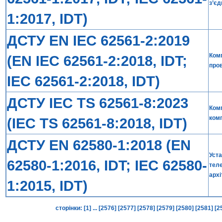
з’є
1:2017, IDT)
ДСТУ EN IEC 62561-2:2019
Комп
(EN IEC 62561-2:2018, IDT;
про
IEC 62561-2:2018, IDT)
ДСТУ IEC TS 62561-8:2023
Комп
ком
(IEC TS 62561-8:2018, IDT)
ДСТУ EN 62580-1:2018 (EN
Уста
62580-1:2016, IDT; IEC 62580-
теле
архі
1:2015, IDT)
сторінки:
[1]
...
[2576]
[2577]
[2578]
[2579]
[2580]
[2581]
[2