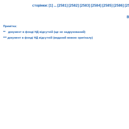
сторінки:
[1]
...
[2581]
[2582]
[2583]
[2584]
[2585]
[2586]
[2
В
Примітка:
** документ в фонді НД відсутній (ще не надрукований)
*** документ в фонді НД відсутній (виданий мовою оригіналу)