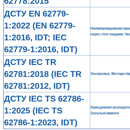
62778:2015
ДСТУ EN 62779-
1:2022 (EN 62779-
Напівпровідникові пр
через тіло людини. Ча
1:2016, IDT; IEC
62779-1:2016, IDT)
ДСТУ IEC TR
62781:2018 (IEC TR
Ультразвук. Методи п
62781:2012, IDT)
ДСТУ IEC TS 62786-
Приєднання розподілен
1:2025 (IEC TS
Загальні вимоги
62786-1:2023, IDT)