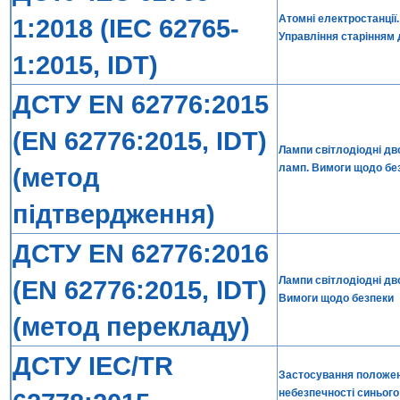
Атомні електростанції.
1:2018 (IEC 62765-
Управління старінням 
1:2015, IDT)
ДСТУ EN 62776:2015
(EN 62776:2015, IDT)
Лампи світлодіодні дв
ламп. Вимоги щодо бе
(метод
підтвердження)
ДСТУ EN 62776:2016
Лампи світлодіодні дв
(EN 62776:2015, IDT)
Вимоги щодо безпеки
(метод перекладу)
ДСТУ IEC/TR
Застосування положень
небезпечності синього 