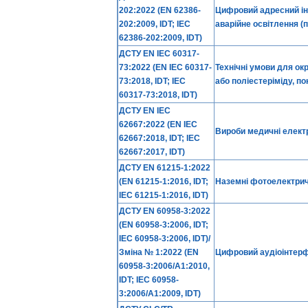
202:2022 (EN 62386-
Цифровий адресний ін
202:2009, IDT; IEC
аварійне освітлення (п
62386-202:2009, IDT)
ДСТУ EN IEC 60317-
73:2022 (EN IEC 60317-
Технічні умови для ок
73:2018, IDT; IEC
або поліестеріміду, по
60317-73:2018, IDT)
ДСТУ EN IEC
62667:2022 (EN IEC
Вироби медичні елект
62667:2018, IDT; IEC
62667:2017, IDT)
ДСТУ EN 61215-1:2022
(EN 61215-1:2016, IDT;
Наземні фотоелектричн
IEC 61215-1:2016, IDT)
ДСТУ EN 60958-3:2022
(EN 60958-3:2006, IDT;
IEC 60958-3:2006, IDT)/
Зміна № 1:2022 (EN
Цифровий аудіоінтерф
60958-3:2006/A1:2010,
IDT; IEC 60958-
3:2006/A1:2009, IDT)