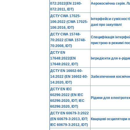
072:2022(EN 2240-
Аерокосмічна серія. Л
072:2011, IDT)
ДСТУ CWA 17025-
Інтерфейси сумісності 
106:2022 (CWA 17025-
дані про закупівлі
106:2016, IDT)
ДСТУ CWA 15748-
Специфікація інтерфей
70:2022 (CWA 15748-
пристрою в режимі пост
70:2008, IDT)
ДСТУ EN
17648:2022(EN
Інгредієнти для е-ріди
17648:2022, IDT)
ДСТУ EN 16602-60-
14:2022 (EN 16602-60-
Забезпечення космічно
14:2020, IDT)
ДСТУ EN IEC
60296:2022 (EN IEC
Рідини для електротех
60296:2020, IDT; IEC
60296:2020, IDT)
ДСТУ EN 60679-3:2022
(EN 60679-3:2013, IDT;
Кварцові осцилятори о
IEC 60679-3:2012, IDT)