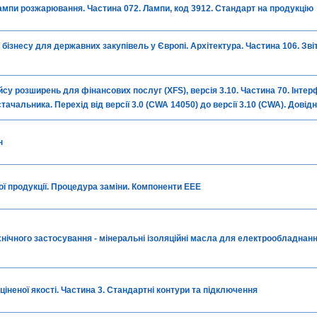
ампи розжарювання. Частина 072. Лампи, код 3912. Стандарт на продукцію
бізнесу для державних закупівель у Європі. Архітектура. Частина 106. Звіт
су розширень для фінансових послуг (XFS), версія 3.10. Частина 70. Інте
ачальника. Перехід від версії 3.0 (CWA 14050) до версії 3.10 (CWA). Довід
н
ї продукції. Процедура заміни. Компоненти EEE
нічного застосування - мінеральні ізоляційні масла для електрообладнан
ціненої якості. Частина 3. Стандартні контури та підключення