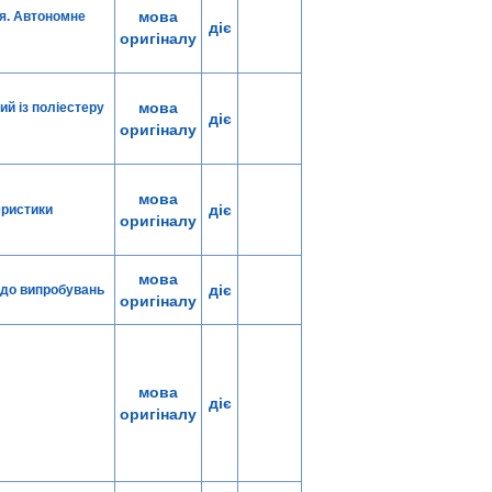
мова
ня. Автономне
діє
оригіналу
мова
ий із поліестеру
діє
оригіналу
мова
діє
еристики
оригіналу
мова
діє
и до випробувань
оригіналу
мова
діє
оригіналу