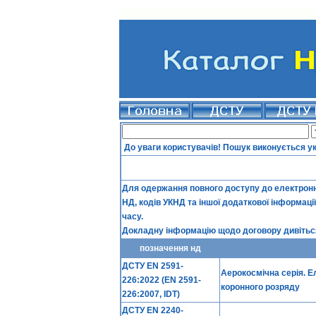
До уваги користувачів! Пошук виконується у
Для одержання повного доступу до електронно
НД, кодів УКНД та іншої додаткової інформаці
часу.
Докладну інформацію щодо договору дивіться
позначення нд
ДСТУ EN 2591-
Аерокосмічна серія. Е
226:2022 (EN 2591-
коронного розряду
226:2007, IDT)
ДСТУ EN 2240-