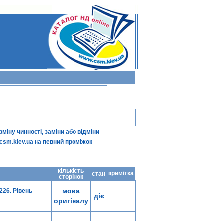
іну чинності, заміни або відміни
csm.kiev.ua
на певний проміжок
кількість
примітка
стан
сторінок
мова
226. Рівень
діє
оригіналу