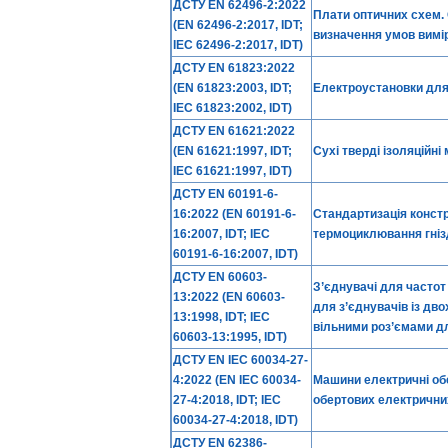
ДСТУ EN 62496-2:2022
Плати оптичних схем. 
(EN 62496-2:2017, IDT;
визначення умов вимі
IEC 62496-2:2017, IDT)
ДСТУ EN 61823:2022
(EN 61823:2003, IDT;
Електроустановки для
IEC 61823:2002, IDT)
ДСТУ EN 61621:2022
(EN 61621:1997, IDT;
Сухі тверді ізоляційні
IEC 61621:1997, IDT)
ДСТУ EN 60191-6-
16:2022 (EN 60191-6-
Стандартизація констр
16:2007, IDT; IEC
термоциклювання гніз
60191-6-16:2007, IDT)
ДСТУ EN 60603-
З’єднувачі для частот
13:2022 (EN 60603-
для з’єднувачів із дво
13:1998, IDT; IEC
вільними роз’ємами для
60603-13:1995, IDT)
ДСТУ EN IEC 60034-27-
4:2022 (EN IEC 60034-
Машини електричні обер
27-4:2018, IDT; IEC
обертових електричн
60034-27-4:2018, IDT)
ДСТУ EN 62386-