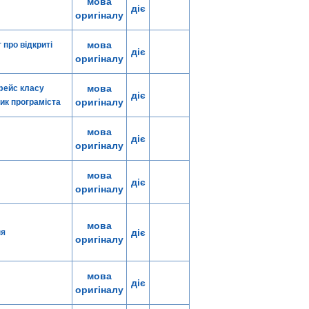
мова
діє
оригіналу
мова
 про відкриті
діє
оригіналу
мова
рфейс класу
діє
оригіналу
ник програміста
мова
діє
оригіналу
мова
діє
оригіналу
мова
діє
ня
оригіналу
мова
діє
оригіналу