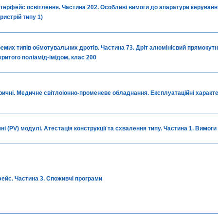
терфейс освітлення. Частина 202. Особливі вимоги до апаратури керуван
ристрій типу 1)
ремих типів обмотувальних дротів. Частина 73. Дріт алюмінієвий прямокутн
критого поліамід-імідом, клас 200
ричні. Медичне світлоіонно-променеве обладнання. Експлуатаційні характ
і (PV) модулі. Атестація конструкції та схвалення типу. Частина 1. Вимог
ейс. Частина 3. Споживчі програми