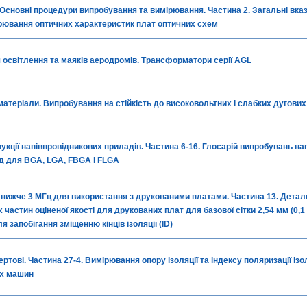
Основні процедури випробування та вимірювання. Частина 2. Загальні вка
рювання оптичних характеристик плат оптичних схем
 освітлення та маяків аеродромів. Трансформатори серії AGL
 матеріали. Випробування на стійкість до високовольтних і слабких дугових
укції напівпровідникових приладів. Частина 6-16. Глосарій випробувань нап
д для BGA, LGA, FBGA і FLGA
 нижче 3 МГц для використання з друкованими платами. Частина 13. Детал
х частин оціненої якості для друкованих плат для базової сітки 2,54 мм (0,1
 запобігання зміщенню кінців ізоляції (ID)
тові. Частина 27-4. Вимірювання опору ізоляції та індексу поляризації ізо
их машин