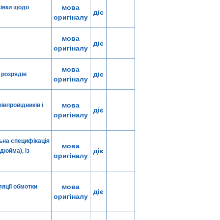
мова
зівки щодо
діє
оригіналу
мова
діє
оригіналу
мова
діє
 розрядів
оригіналу
мова
івпровідників і
діє
оригіналу
ьна специфікація
мова
діє
 дюйма), із
оригіналу
мова
ляції обмотки
діє
оригіналу