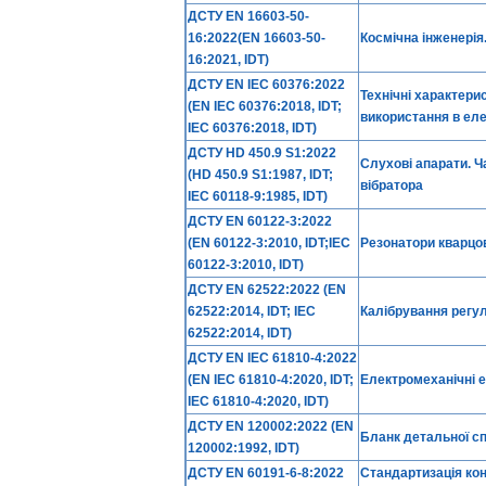
ДСТУ EN 16603-50-
16:2022(EN 16603-50-
Космічна інженерія.
16:2021, IDT)
ДСТУ EN IEC 60376:2022
Технічні характери
(EN IEC 60376:2018, IDT;
використання в ел
IEC 60376:2018, IDT)
ДСТУ HD 450.9 S1:2022
Слухові апарати. Ч
(HD 450.9 S1:1987, IDT;
вібратора
IEC 60118-9:1985, IDT)
ДСТУ EN 60122-3:2022
(EN 60122-3:2010, IDT;IEC
Резонатори кварцові
60122-3:2010, IDT)
ДСТУ EN 62522:2022 (EN
62522:2014, IDT; IEC
Калібрування регу
62522:2014, IDT)
ДСТУ EN IEC 61810-4:2022
(EN IEC 61810-4:2020, IDT;
Електромеханічні е
IEC 61810-4:2020, IDT)
ДСТУ EN 120002:2022 (EN
Бланк детальної сп
120002:1992, IDT)
ДСТУ EN 60191-6-8:2022
Стандартизація кон