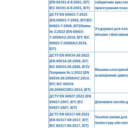
(EN 60191-6-8:2001, IDT;
габаритних креслен
IEC 60191-6-8:2001, IDT)
проєктування пласк
ДСТУ EN 60603-7:2022
(EN 60603-7:2009, IDT;IEC
60603-7:2008, IDT)/Зміна
З’єднувачі для еле
№ 2:2022 (EN 60603-
вільних і фіксован
7:2009/A2:2019, IDT; IEC
60603-7:2008/A2:2019,
IDT)
ДСТУ EN 60034-26:2022
(EN 60034-26:2006, IDT;
IEC 60034-26:2006, IDT)/
Машини електричні 
Поправка № 1:2022 (EN
асинхронних двигу
60034-26:2006/AC:2014,
IDT; IEC 60034-
26:2006/COR1:2014, IDT)
ДСТУ EN 60927:2022 (EN
60927:2007, IDT; IEC
Допоміжні засоби д
60927:2007, IDT)
ДСТУ EN 60317-69:2022
Технічні умови для
(EN 60317-69:2017, IDT;
поліестеру або полі
IEC 60317-69:2017, IDT)