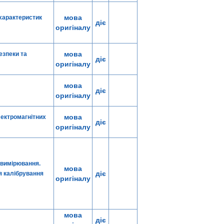
мова
 характеристик
діє
оригіналу
мова
езпеки та
діє
оригіналу
мова
діє
оригіналу
мова
лектромагнітних
діє
оригіналу
 вимірювання.
мова
діє
я калібрування
оригіналу
мова
діє