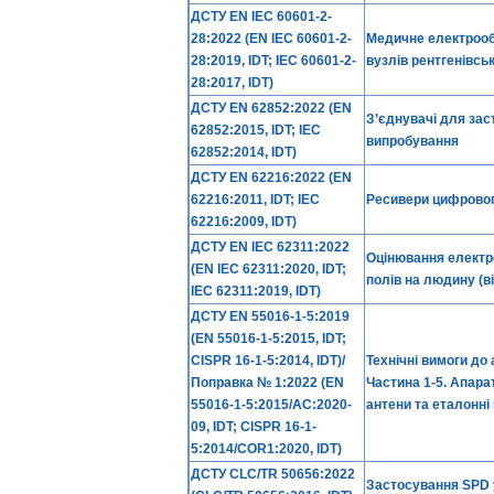
ДСТУ EN IEC 60601-2-
28:2022 (EN IEC 60601-2-
Медичне електрообл
28:2019, IDT; IEC 60601-2-
вузлів рентгенівсь
28:2017, IDT)
ДСТУ EN 62852:2022 (EN
З’єднувачі для зас
62852:2015, IDT; IEC
випробування
62852:2014, IDT)
ДСТУ EN 62216:2022 (EN
62216:2011, IDT; IEC
Ресивери цифровог
62216:2009, IDT)
ДСТУ EN IEC 62311:2022
Оцінювання електр
(EN IEC 62311:2020, IDT;
полів на людину (ві
IEC 62311:2019, IDT)
ДСТУ EN 55016-1-5:2019
(EN 55016-1-5:2015, IDT;
CISPR 16-1-5:2014, IDT)/
Технічні вимоги до
Поправка № 1:2022 (EN
Частина 1-5. Апар
55016-1-5:2015/AC:2020-
антени та еталонні
09, IDT; CISPR 16-1-
5:2014/COR1:2020, IDT)
ДСТУ CLC/TR 50656:2022
Застосування SPD у