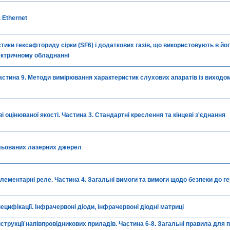
 Ethernet
стики гексафториду сірки (SF6) і додаткових газів, що використовують в йо
ектричному обладнанні
астина 9. Методи вимірювання характеристик слухових апаратів із виходом
 оцінюваної якості. Частина 3. Стандартні креслення та кінцеві з'єднання
льованих лазерних джерел
лементарні реле. Частина 4. Загальні вимоги та вимоги щодо безпеки до г
ецифікації. Інфрачервоні діоди, інфрачервоні діодні матриці
струкції напівпровідникових приладів. Частина 6-8. Загальні правила для 