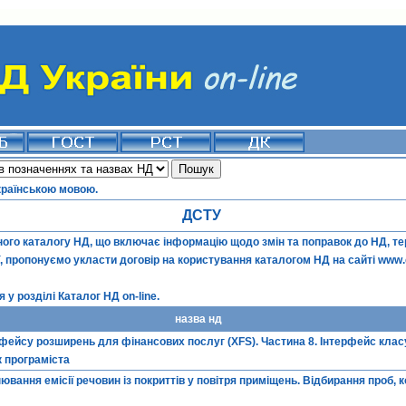
країнською мовою.
ДСТУ
го каталогу НД, що включає інформацію щодо змін та поправок до НД, терм
ї, пропонуємо укласти договір на користування каталогом НД на сайті
www.
 у розділі
Каталог НД on-line
.
назва нд
фейсу розширень для фінансових послуг (XFS). Частина 8. Інтерфейс кла
к програміста
нювання емісії речовин із покриттів у повітря приміщень. Відбирання проб, 