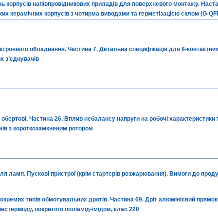
ь корпусів напівпровідникових приладів для поверхневого монтажу. Наста
их керамічних корпусів з чотирма виводами та герметізацією склом (G-QF
ктронного обладнання. Частина 7. Детальна специфікація для 8-контактних
их з’єднувачів
обертові. Частина 26. Вплив небалансу напруги на робочі характеристики
нів з короткозамкненим ротором
ля ламп. Пускові пристрої (крім стартерів розжарювання). Вимоги до прод
 окремих типів обмотувальних дротів. Частина 69. Дріт алюмінієвий прямок
естеріміду, покритого поліамід-імідом, клас 220