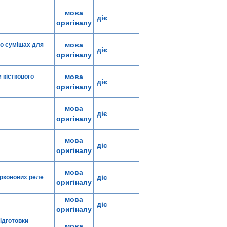
мова
діє
оригіналу
мова
го сумішах для
діє
оригіналу
мова
 кісткового
діє
оригіналу
мова
діє
оригіналу
мова
діє
оригіналу
мова
діє
ерконових реле
оригіналу
мова
діє
оригіналу
підготовки
мова