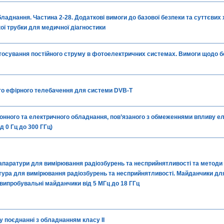
аднання. Частина 2-28. Додаткові вимоги до базової безпеки та суттєвих
кої трубки для медичної діагностики
тосування постійного струму в фотоелектричних системах. Вимоги щодо б
о ефірного телебачення для системи DVB-T
онного та електричного обладнання, пов’язаного з обмеженнями впливу е
д 0 Гц до 300 ГГц)
 апаратури для вимірювання радіозбурень та несприйнятливості та методи
атура для вимірювання радіозбурень та несприйнятливості. Майданчики дл
 випробувальні майданчики від 5 МГц до 18 ГГц
 поєднанні з обладнанням класу II