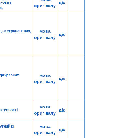
діє
нова з
оригіналу
P)
мова
, неекранованих,
діє
оригіналу
мова
 трифазних
діє
оригіналу
мова
діє
уктивності
оригіналу
мова
утний із
діє
оригіналу