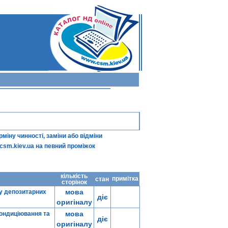
іну чинності, заміни або відміни
csm.kiev.ua
на певний проміжок
кількість
примітка
стан
сторінок
мова
су депозитарних
діє
оригіналу
мова
кондиціювання та
діє
оригіналу