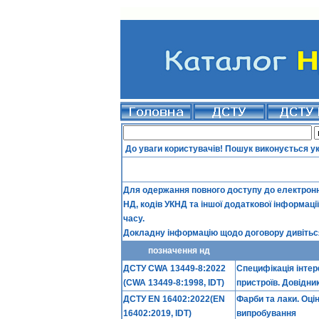
До уваги користувачів! Пошук виконується у
Для одержання повного доступу до електронно
НД, кодів УКНД та іншої додаткової інформаці
часу.
Докладну інформацію щодо договору дивіться
позначення нд
ДСТУ CWA 13449-8:2022
Специфікація інтер
(CWA 13449-8:1998, IDT)
пристроїв. Довідни
ДСТУ EN 16402:2022(EN
Фарби та лаки. Оці
16402:2019, IDT)
випробування