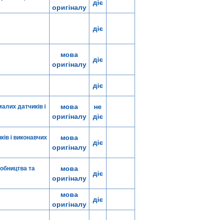
діє
оригіналу
діє
мова
діє
оригіналу
діє
мова
не
алих датчиків і
оригіналу
діє
мова
ів і виконавчих
діє
оригіналу
мова
обництва та
діє
оригіналу
мова
діє
оригіналу