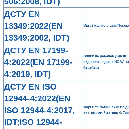
506:2008, IDT)
ДСТУ EN
13349:2022(EN
Мідь і мідні сплави. Попе
13349:2002, IDT)
ДСТУ EN 17199-
Вплив на робочому місці. 
4:2022(EN 17199-
виділяють вдихні NOAA та 
барабана
4:2019, IDT)
ДСТУ EN ISO
12944-4:2022(EN
Фарби та лаки. Захист від
ISO 12944-4:2017,
системами. Частина 4. Типи
IDT;ISO 12944-