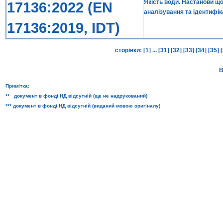
Якість води. Настанови що
17136:2022 (EN
аналізування та ідентифік
17136:2019, IDT)
сторінки:
[1]
...
[31]
[32]
[33]
[34]
[35]
В
Примітка:
** документ в фонді НД відсутній (ще не надрукований)
*** документ в фонді НД відсутній (виданий мовою оригіналу)