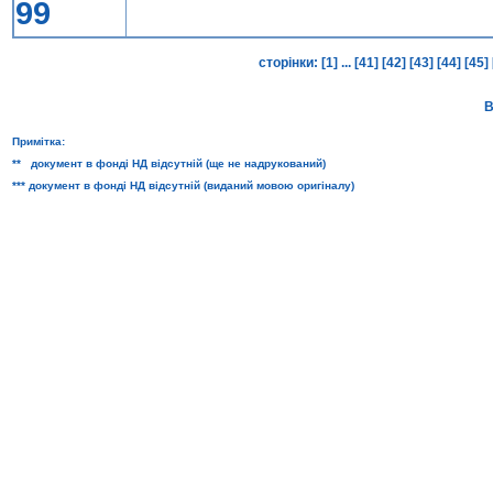
99
сторінки:
[1]
...
[41]
[42]
[43]
[44]
[45]
В
Примітка:
** документ в фонді НД відсутній (ще не надрукований)
*** документ в фонді НД відсутній (виданий мовою оригіналу)