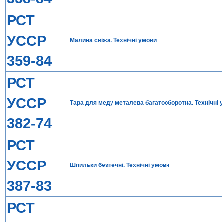
РСТ
УССР
Малина свiжа. Технiчнi умови
359-84
РСТ
УССР
Тара для меду металева багатооборотна. Технiчнi
382-74
РСТ
УССР
Шпильки безпечнi. Технiчнi умови
387-83
РСТ