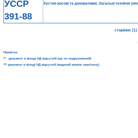
УССР
Хустки носовi та декоративнi. Загальнi технiчнi ум
391-88
сторінки:
[1]
Примітка:
** документ в фонді НД відсутній (ще не надрукований)
*** документ в фонді НД відсутній (виданий мовою оригіналу)