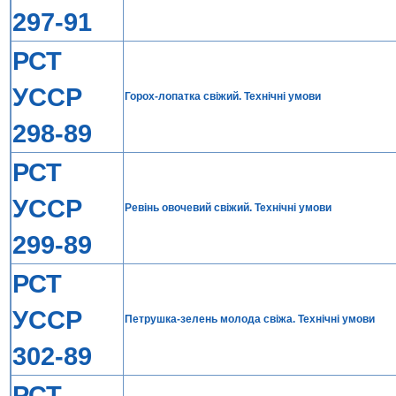
297-91
РСТ
УССР
Горох-лопатка свiжий. Технiчнi умови
298-89
РСТ
УССР
Ревiнь овочевий свiжий. Технiчнi умови
299-89
РСТ
УССР
Петрушка-зелень молода свiжа. Технiчнi умови
302-89
РСТ