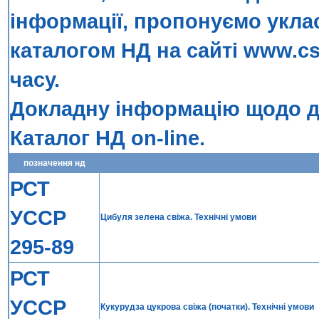
інформації, пропонуємо укла
каталогом НД на сайті
www.cs
часу.
Докладну інформацію щодо до
Каталог НД on-line
.
позначення нд
РСТ
УССР
Цибуля зелена свiжа. Технiчнi умови
295-89
РСТ
УССР
Кукурудза цукрова свiжа (початки). Технiчнi умови