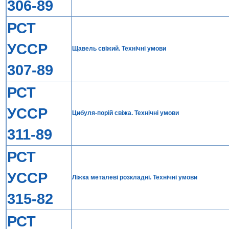
306-89
РСТ
УССР
Щавель свiжий. Технiчнi умови
307-89
РСТ
УССР
Цибуля-порiй свiжа. Технiчнi умови
311-89
РСТ
УССР
Лiжка металевi розкладнi. Технiчнi умови
315-82
РСТ