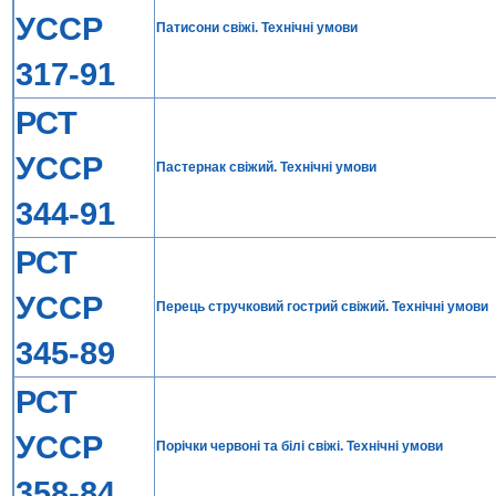
УССР
Патисони свiжi. Технiчнi умови
317-91
РСТ
УССР
Пастернак свiжий. Технiчнi умови
344-91
РСТ
УССР
Перець стручковий гострий свiжий. Технiчнi умови
345-89
РСТ
УССР
Порiчки червонi та бiлi свiжi. Технiчнi умови
358-84