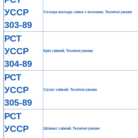
УССР
Селера молода свiжа з зеленню. Технiчнi умови
303-89
РСТ
УССР
Крiп свiжий. Технiчнi умови
304-89
РСТ
УССР
Салат свiжий. Технiчнi умови
305-89
РСТ
УССР
Шпинат свiжий. Технiчнi умови