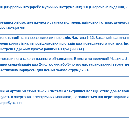
DI (цифровий інтерфейс музичних інструментів) 1.0 (Скорочене видання, 2
еднього віскозиметричного ступеня полімеризації нових і старих целюло
них матеріалів
конструкції напівпровідникових приладів. Частина 6-12. Загальні правила п
лень корпусів напівпровідникових приладів для поверхневого монтажу. Інст
истроїв з дрібним кроком решітки матриці (FLGA)
електричного та електронного обладнання. Вимоги до продукції. Частина 8-
ьна специфікація для 2-полюсних або 3-полюсних екранованих і гермети
пластиковим корпусом для номінального струму 20 А
і обертові. Частина 18-42. Системи електричної ізоляції, стійкі до частко
стовують в обертових електричних машинах, що живляться від перетворювачі
випробування