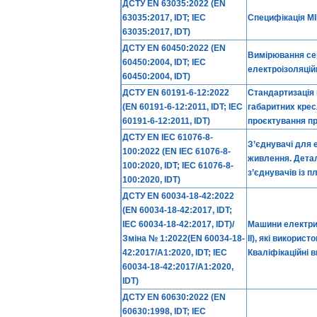
ДСТУ EN 63035:2022 (EN
63035:2017, IDT; IEC
Специфікація MI
63035:2017, IDT)
ДСТУ EN 60450:2022 (EN
Вимірювання сер
60450:2004, IDT; IEC
електроізоляцій
60450:2004, IDT)
ДСТУ EN 60191-6-12:2022
Стандартизація 
(EN 60191-6-12:2011, IDT; IEC
габаритних крес
60191-6-12:2011, IDT)
проєктування пр
ДСТУ EN IEC 61076-8-
З’єднувачі для 
100:2022 (EN IEC 61076-8-
живлення. Детал
100:2020, IDT; IEC 61076-8-
з’єднувачів із 
100:2020, IDT)
ДСТУ EN 60034-18-42:2022
(EN 60034-18-42:2017, IDT;
IEC 60034-18-42:2017, IDT)/
Машини електричн
Зміна № 1:2022(EN 60034-18-
II), які викори
42:2017/A1:2020, IDT; IEC
Кваліфікаційні 
60034-18-42:2017/A1:2020,
IDT)
ДСТУ EN 60630:2022 (EN
60630:1998, IDT; IEC