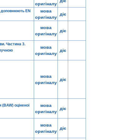
діє
оригіналу
мова
що доповнюють EN
діє
оригіналу
мова
діє
оригіналу
ви. Частина 3.
мова
діє
олучною
оригіналу
мова
діє
оригіналу
мова
 (BAW) оціненої
діє
оригіналу
мова
діє
оригіналу