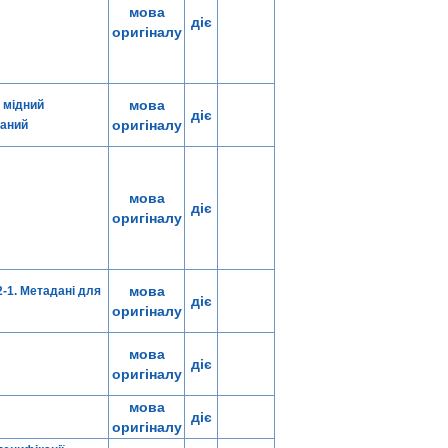
мова
діє
оригіналу
мова
т мідний
діє
оригіналу
ваний
мова
діє
оригіналу
мова
-1. Метадані для
діє
оригіналу
мова
діє
оригіналу
мова
діє
оригіналу