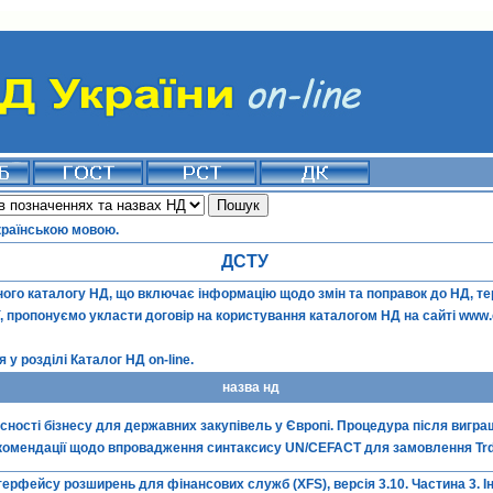
країнською мовою.
ДСТУ
го каталогу НД, що включає інформацію щодо змін та поправок до НД, терм
ї, пропонуємо укласти договір на користування каталогом НД на сайті
www.
 у розділі
Каталог НД on-line
.
назва нд
сності бізнесу для державних закупівель у Європі. Процедура після вигра
екомендації щодо впровадження синтаксису UN/CEFACT для замовлення T
терфейсу розширень для фінансових служб (XFS), версія 3.10. Частина 3. 