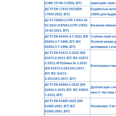
(CWA 15748-3:2008, IDT)
принтерів і при
ДСТУ EN 17610:2022(EN
Будівельні залі
17610:2022, IDT)
15804 для будів
ДСТУ CEN/CLC/TR 17603-10-
02:2022 (CEN/CLC/TR 17603-
Космічна інженер
10-02:2021, IDT)
ДСТУ EN 60454-3-7:2022 (EN
Стрічки липкі ел
60454-3-7:1998, IDT; IEC
Технічні умови д
60454-3-7:1998, IDT)
речовиною з епо
ДСТУ EN 61672-2:2022 (EN
61672-2:2013, IDT; IEC 61672-
2:2013, IDT)/Зміна № 1:2022
Електроакустика
(EN 61672-2:2013/A1:2017,
IDT; IEC 61672-
2:2013/A1:2017, IDT)
ДСТУ EN 62604-1:2022 (EN
Дуплексери з по
62604-1:2015, IDT; IEC 62604-
якості. Частина 
1:2015, IDT)
ДСТУ EN 61685:2022 (EN
61685:2001, IDT; IEC
Ультразвук. Сис
61685:2001, IDT)