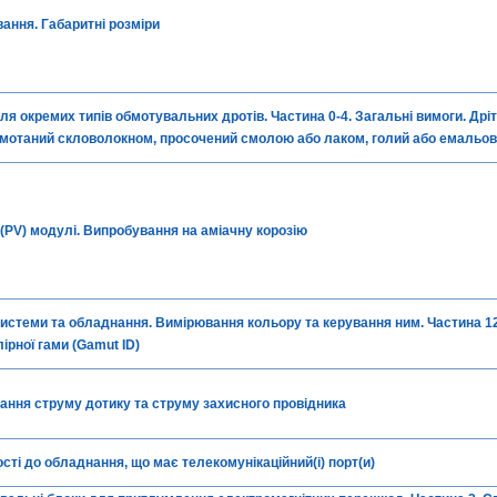
ання. Габаритні розміри
для окремих типів обмотувальних дротів. Частина 0-4. Загальні вимоги. Дрі
бмотаний скловолокном, просочений смолою або лаком, голий або емальо
(PV) модулі. Випробування на аміачну корозію
истеми та обладнання. Вимірювання кольору та керування ним. Частина 12
лірної гами (Gamut ID)
ння струму дотику та струму захисного провідника
ості до обладнання, що має телекомунікаційний(і) порт(и)