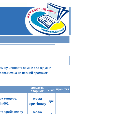
іну чинності, заміни або відміни
csm.kiev.ua
на певний проміжок
кількість
примітка
стан
сторінок
мова
шу тендеру.
діє
оригіналу
rdm001
мова
Інтерфейс класу