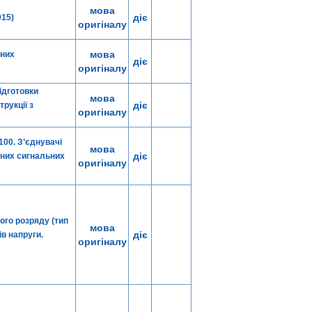
мова
діє
015)
оригіналу
мова
зних
діє
оригіналу
ідготовки
мова
діє
рукції з
оригіналу
100. З’єднувачі
мова
діє
чних сигнальних
оригіналу
вого розряду (тип
мова
діє
в напруги.
оригіналу