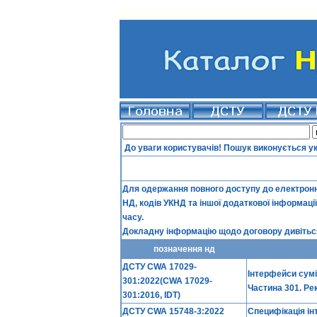
До уваги користувачів! Пошук виконується у
Для одержання повного доступу до електронно
НД, кодів УКНД та іншої додаткової інформаці
часу.
Докладну інформацію щодо договору дивіться
позначення нд
ДСТУ CWA 17029-
Інтерфейси сумі
301:2022(CWA 17029-
Частина 301. Р
301:2016, IDT)
ДСТУ CWA 15748-3:2022
Специфікація ін