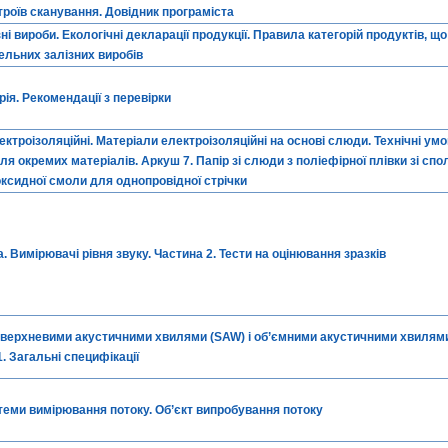
строїв сканування. Довідник програміста
зні вироби. Екологічні декларації продукції. Правила категорій продуктів, 
ельних залізних виробів
ія. Рекомендації з перевірки
ектроізоляційні. Матеріали електроізоляційні на основі слюди. Технічні умо
ля окремих матеріалів. Аркуш 7. Папір зі слюди з поліефірної плівки зі сп
ксидної смоли для однопровідної стрічки
. Вимірювачі рівня звуку. Частина 2. Тести на оцінювання зразків
верхневими акустичними хвилями (SAW) і об’ємними акустичними хвилями
1. Загальні специфікації
теми вимірювання потоку. Об’єкт випробування потоку