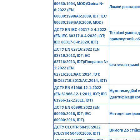
60630:1994, MOD)/Зміна №
Лампи розжарюв
6:2022 (EN
60630:1998/A6:2009, IDT; IEC
60630:1994/A6:2009, MOD)
ДСТУ EN IEC 60317-0-4:2022
Технічні умови 
(EN IEC 60317-0-4:2020, IDT;
прямокутний, о
IEC 60317-0-4:2020, IDT)
ДСТУ EN 62716:2022 (EN
62716:2013, IDT; EC
62716:2013, IDT)/Поправка №
Фотоелектричні 
1:2022 (EN
62716:2013/AC:2014, IDT;
IEC62716:2013/AC:2014, IDT)
ДСТУ EN 61966-12-1:2022
Мультимедійні с
(EN 61966-12-1:2011, IDT; IEC
ідентифікації ко
61966-12-1:2011, IDT)
ДСТУ EN 60990:2022 (EN
60990:2016, IDT; IEC
Методи вимірюва
60990:2016, IDT)
ДСТУ CLC/TR 50450:2022
Вимоги до стійк
(CLC/TR 50450:2006, IDT)