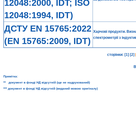
12048:2000, IDT; ISO
12048:1994, IDT)
ДСТУ EN 15765:2022
Харчові продукти. Виз
спектрометрії з індукт
(EN 15765:2009, IDT)
сторінки:
[1]
[2]
В
Примітка:
** документ в фонді НД відсутній (ще не надрукований)
*** документ в фонді НД відсутній (виданий мовою оригіналу)