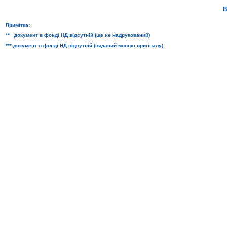
В
Примітка:
** документ в фонді НД відсутній (ще не надрукований)
*** документ в фонді НД відсутній (виданий мовою оригіналу)