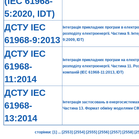
(IEC 61968-
5:2020, IDT)
ДСТУ ІЕС
Інтеграція прикладних програм в елект
розподілу електроенергії. Частина 9. Ін
61968-9:2013
9:2009, IDT)
ДСТУ IEC
Інтеграція прикладних програм на елек
61968-
розподілу електроенергії. Частина 11. Р
компаній (IEC 61968-11:2013, IDT)
11:2014
ДСТУ ІЕС
Інтеграція застосовань в енергосистемах
61968-
Частина 13. Формат обміну моделями CIM
13:2014
сторінки:
[1]
...
[2553]
[2554]
[2555]
[2556]
[2557]
[2558]
[2