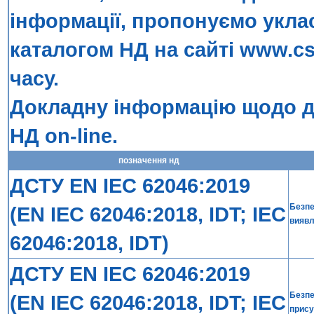
інформації, пропонуємо укла
каталогом НД на сайті
www.cs
часу.
Докладну інформацію щодо до
НД on-line
.
позначення нд
ДСТУ EN IEC 62046:2019
Безпе
(EN IEC 62046:2018, IDT; IEC
виявл
62046:2018, IDT)
ДСТУ EN IEC 62046:2019
Безпе
(EN IEC 62046:2018, IDT; IEC
прису