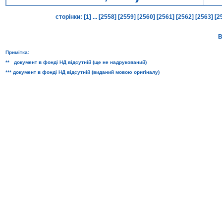
сторінки:
[1]
...
[2558]
[2559]
[2560]
[2561]
[2562]
[2563]
[2
В
Примітка:
** документ в фонді НД відсутній (ще не надрукований)
*** документ в фонді НД відсутній (виданий мовою оригіналу)