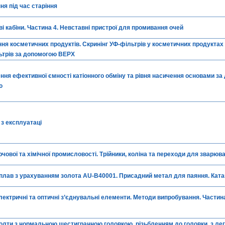
ня під час старіння
ві кабіни. Частина 4. Невставні пристрої для промивання очей
ня косметичних продуктів. Скринінг УФ-фільтрів у косметичних продуктах і
ьтрів за допомогою ВЕРХ
ення ефективної ємності катіонного обміну та рівня насичення основами з
ю
 з експлуатаці
рчової та хімічної промисловості. Трійники, коліна та переходи для зварюв
Сплав з урахуванням золота AU-B40001. Присадний метал для паяння. Ката
лектричні та оптичні з’єднувальні елементи. Методи випробування. Частин
олти з нормальною шестигранною головкою, різьбленням до головки, з лего