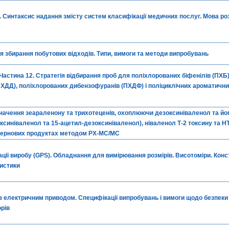
 Синтаксис надання змісту систем класифікації медичних послуг. Мова ро
 збирання побутових відходів. Типи, вимоги та методи випробувань
 Частина 12. Стратегія відбирання проб для поліхлорованих біфенілів (ПХБ
(ПХДД), поліхлорованих дибензофуранів (ПХДФ) і поліциклічних ароматични
значення зеараленону та трихотеценів, охоплюючи дезоксиніваленол та йо
оксиніваленол та 15-ацетил-дезоксиніваленол), ніваленол Т-2 токсину та НТ
 зернових продуктах методом РХ-МС/МС
ції виробу (GPS). Обладнання для вимірювання розмірів. Висотоміри. Конс
ристики
з електричним приводом. Специфікації випробувань і вимоги щодо безпеки
орів