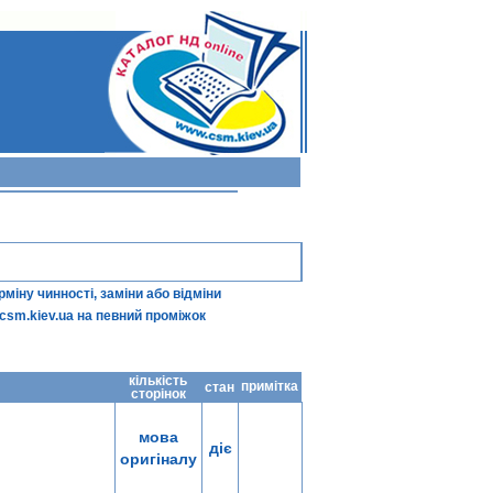
іну чинності, заміни або відміни
csm.kiev.ua
на певний проміжок
кількість
примітка
стан
сторінок
мова
діє
оригіналу