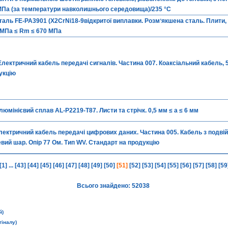
 МПа (за температури навколишнього середовища)/235 °С
таль FE-PA3901 (X2CrNi18-9відкритої виплавки. Розмʼякшена сталь. Плити, 
0 МПа ≤ Rm ≤ 670 МПа
Електричний кабель передачі сигналів. Частина 007. Коаксіальний кабель, 5
укцію
люмінієвий сплав AL-P2219-T87. Листи та стрічк. 0,5 мм ≤ a ≤ 6 мм
лектричний кабель передачі цифрових даних. Частина 005. Кабель з подві
вий шар. Опір 77 Ом. Тип WV. Стандарт на продукцію
[1]
...
[43]
[44]
[45]
[46]
[47]
[48]
[49]
[50]
[51]
[52]
[53]
[54]
[55]
[56]
[57]
[58]
[59
Всього знайдено: 52038
й)
гіналу)