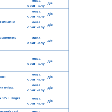
мова
діє
оригіналу
мова
діє
оригіналу
мова
 кількісне
діє
оригіналу
мова
а допомогою
діє
оригіналу
мова
діє
оригіналу
мова
діє
ання
оригіналу
мова
діє
на плівка
оригіналу
мова
а 305. Швидка
діє
оригіналу
мова
ваної сталі,