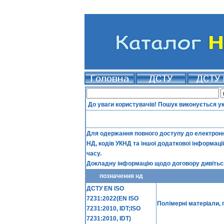
До уваги користувачів! Пошук виконується у
Для одержання повного доступу до електронно
НД, кодів УКНД та іншої додаткової інформаці
часу.
Докладну інформацію щодо договору дивіться
позначення нд
ДСТУ EN ISO
7231:2022(EN ISO
Полімерні матеріали, 
7231:2010, IDT;ISO
7231:2010, IDT)