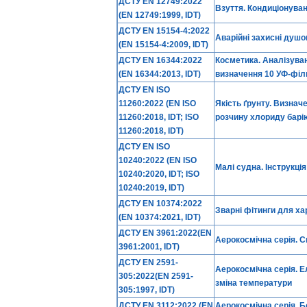
ДСТУ EN 12749:2022
Взуття. Кондиціонуван
(EN 12749:1999, IDT)
ДСТУ EN 15154-4:2022
Аварійні захисні душо
(EN 15154-4:2009, IDT)
ДСТУ EN 16344:2022
Косметика. Аналізуван
(EN 16344:2013, IDT)
визначення 10 УФ-філ
ДСТУ EN ISO
11260:2022 (EN ISO
Якість ґрунту. Визнач
11260:2018, IDT; ISO
розчину хлориду барі
11260:2018, IDT)
ДСТУ EN ISO
10240:2022 (EN ISO
Малі судна. Інструкція
10240:2020, IDT; ISO
10240:2019, IDT)
ДСТУ EN 10374:2022
Зварні фітинги для ха
(EN 10374:2021, IDT)
ДСТУ EN 3961:2022(EN
Аерокосмічна серія. 
3961:2001, IDT)
ДСТУ EN 2591-
Аерокосмічна серія. Е
305:2022(EN 2591-
зміна температури
305:1997, IDT)
ДСТУ EN 3112:2022 (EN
Аерокосмічна серія. Б