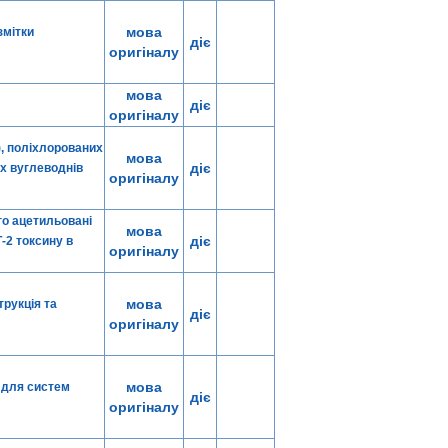
мова
змітки
діє
оригіналу
мова
діє
оригіналу
), поліхлорованих
мова
діє
х вуглеводнів
оригіналу
го ацетильовані
мова
діє
-2 токсину в
оригіналу
мова
трукція та
діє
оригіналу
мова
 для систем
діє
оригіналу