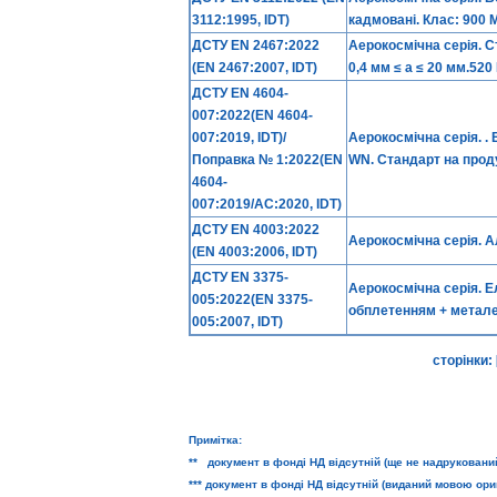
3112:1995, IDT)
кадмовані. Клас: 900
ДСТУ EN 2467:2022
Аерокосмічна серія. С
(EN 2467:2007, IDT)
0,4 мм ≤ a ≤ 20 мм.52
ДСТУ EN 4604-
007:2022(EN 4604-
007:2019, IDT)/
Аерокосмічна серія. . 
Поправка № 1:2022(EN
WN. Стандарт на прод
4604-
007:2019/AC:2020, IDT)
ДСТУ EN 4003:2022
Аерокосмічна серія. А
(EN 4003:2006, IDT)
ДСТУ EN 3375-
Аерокосмічна серія. Е
005:2022(EN 3375-
обплетенням + метале
005:2007, IDT)
сторінки:
Примітка:
** документ в фонді НД відсутній (ще не надруковани
*** документ в фонді НД відсутній (виданий мовою ори