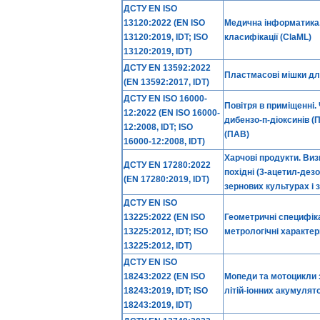
ДСТУ EN ISO
13120:2022 (EN ISO
Медична інформатика.
13120:2019, IDT; ISO
класифікації (ClaML)
13120:2019, IDT)
ДСТУ EN 13592:2022
Пластмасові мішки для
(EN 13592:2017, IDT)
ДСТУ EN ISO 16000-
Повітря в приміщенні.
12:2022 (EN ISO 16000-
дибензо-п-діоксинів 
12:2008, IDT; ISO
(ПАВ)
16000-12:2008, IDT)
Харчові продукти. Ви
ДСТУ EN 17280:2022
похідні (3-ацетил-дез
(EN 17280:2019, IDT)
зернових культурах і
ДСТУ EN ISO
13225:2022 (EN ISO
Геометричні специфіка
13225:2012, IDT; ISO
метрологічні характе
13225:2012, IDT)
ДСТУ EN ISO
18243:2022 (EN ISO
Мопеди та мотоцикли 
18243:2019, IDT; ISO
літій-іонних акумулят
18243:2019, IDT)