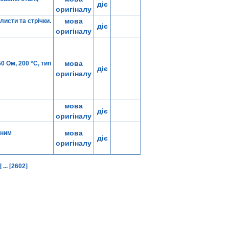
діє
оригіналу
мова
листи та стрічки.
діє
оригіналу
мова
0 Ом, 200 °C, тип
діє
оригіналу
мова
діє
оригіналу
мова
йним
діє
оригіналу
]
...
[2602]