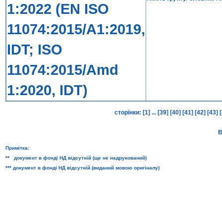
1:2022 (EN ISO
11074:2015/A1:2019,
IDT; ISO
11074:2015/Amd
1:2020, IDT)
сторінки:
[1]
...
[39]
[40]
[41]
[42]
[43]
В
Примітка:
** документ в фонді НД відсутній (ще не надрукований)
*** документ в фонді НД відсутній (виданий мовою оригіналу)