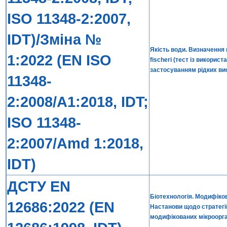
ISO 11348-2:2007,
IDT)/Зміна №
Якість води. Визначення 
1:2022 (EN ISO
fischeri (тест із викорис
застосуванням рідких ви
11348-
2:2008/A1:2018, IDT;
ISO 11348-
2:2007/Amd 1:2018,
IDT)
ДСТУ EN
Біотехнологія. Модифіко
12686:2022 (EN
Настанови щодо стратегі
модифікованих мікроорган